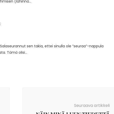
hmisen (lähinnä…
t
Salaseurannut sen takia, ettei sinulla ole ”seuraa”-nappula
rata. Tämä olisi…
Seuraava artikkeli