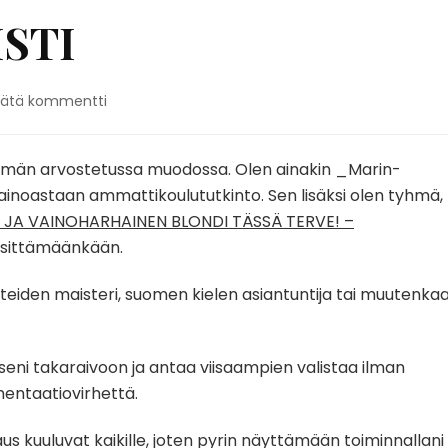
STI
artikkeliin
Jätä kommentti
PELKKÄ
POPULISTI
mmän arvostetussa muodossa. Olen ainakin _Marin-
n ainoastaan ammattikoulututkinto. Sen lisäksi olen tyhmä,
 JA VAINOHARHAINEN BLONDI TÄSSÄ TERVE! –
 esittämäänkään.
tatieteiden maisteri, suomen kielen asiantuntija tai muutenka
tukseni takaraivoon ja antaa viisaampien valistaa ilman
mentaatiovirhettä.
us kuuluvat kaikille, joten pyrin näyttämään toiminnallani