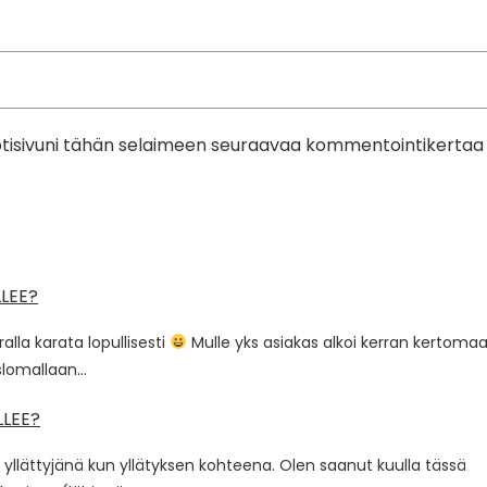
kotisivuni tähän selaimeen seuraavaa kommentointikertaa
LLEE?
alla karata lopullisesti
Mulle yks asiakas alkoi kerran kertoma
yslomallaan…
LLEE?
 yllättyjänä kun yllätyksen kohteena. Olen saanut kuulla tässä