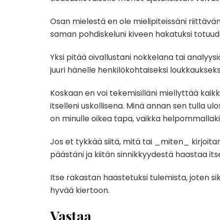
Osan mielestä en ole mielipiteissäni riittävä
saman pohdiskeluni kiveen hakatuksi totuud
Yksi pitää oivallustani nokkelana tai analyys
juuri hänelle henkilökohtaiseksi loukkaukseks
Koskaan en voi tekemisilläni miellyttää kaikk
itselleni uskollisena. Minä annan sen tulla 
on minulle oikea tapa, vaikka helpommallakin 
Jos et tykkää siitä, mitä tai _miten_ kirjoita
päästäni ja kiitän sinnikkyydestä haastaa it
Itse rakastan haastetuksi tulemista, joten si
hyvää kiertoon.
Vastaa