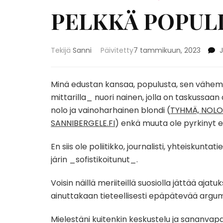
PELKKÄ POPULI
Tekijä
Sanni
Päivitetty
7 tammikuun, 2023
Minä edustan kansaa, populusta, sen vähe
mittarilla_ nuori nainen, jolla on taskussaa
nolo ja vainoharhainen blondi (
TYHMÄ, NOLO
SANNIBERGELE.FI
) enkä muuta ole pyrkinyt
En siis ole poliitikko, journalisti, yhteiskun
järin _sofistikoitunut_.
Voisin näillä meriiteillä suosiolla jättää aja
ainuttakaan tieteellisesti epäpätevää argu
Mielestäni kuitenkin keskustelu ja sananvapa