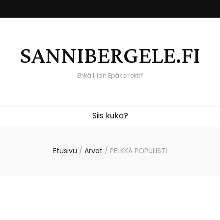
SANNIBERGELE.FI
Ehkä Liian Epäkorrekti?
Siis kuka?
Etusivu
/
Arvot
/
PELKKÄ POPULISTI