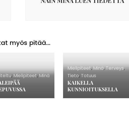
NÄIN MINÄ LUEN TIEDETTÄ
at myös pitää...
Mielipiteet
,
Minä
,
Terveys
,
iteltu
,
Mielipiteet
,
Minä
Tieto
,
Totuus
ALEIPÄÄ
KAIKELLA
EPUVUSSA
KUNNIOITUKSELLA