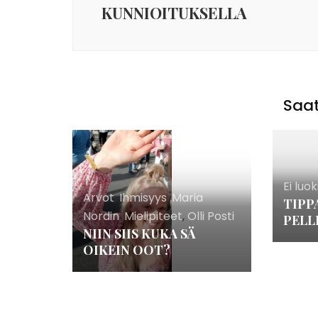
KUNNIOITUKSELLA
Saat
Ei luok
Arvot
,
Ihmisyys
,
Maria
TIPP
Nordin
,
Mielipiteet
,
Olli Posti
PELL
NIIN SIIS KUKA SÄ
OIKEIN OOT?