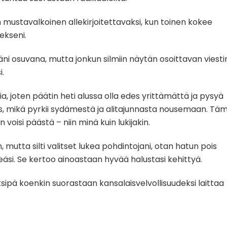
n mustavalkoinen allekirjoitettavaksi, kun toinen kokee
ekseni.
iäni osuvana, mutta jonkun silmiin näytän osoittavan viesti
i.
ia, joten päätin heti alussa olla edes yrittämättä ja pysyä
ulos, mikä pyrkii sydämestä ja alitajunnasta nousemaan. Tä
voisi päästä – niin minä kuin lukijakin.
n, mutta silti valitset lukea pohdintojani, otan hatun pois
seäsi. Se kertoo ainoastaan hyvää halustasi kehittyä.
ksipä koenkin suorastaan kansalaisvelvollisuudeksi laittaa