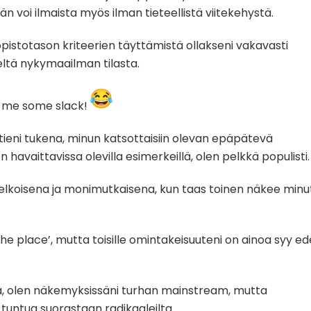
 voi ilmaista myös ilman tieteellistä viitekehystä.
iopistotason kriteerien täyttämistä ollakseni vakavasti
eltä nykymaailman tilasta.
t me some slack!
ieni tukena, minun katsottaisiin olevan epäpätevä
havaittavissa olevilla esimerkeillä, olen pelkkä populisti
easelkoisena ja monimutkaisena, kun taas toinen näkee minu
he place’, mutta toisille omintakeisuuteni on ainoa syy ed
ä, olen näkemyksissäni turhan mainstream, mutta
 tuntua suorastaan radikaaleilta.