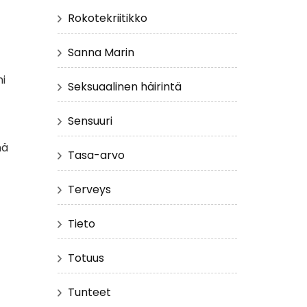
Rokotekriitikko
Sanna Marin
ni
Seksuaalinen häirintä
Sensuuri
mä
Tasa-arvo
Terveys
Tieto
Totuus
Tunteet