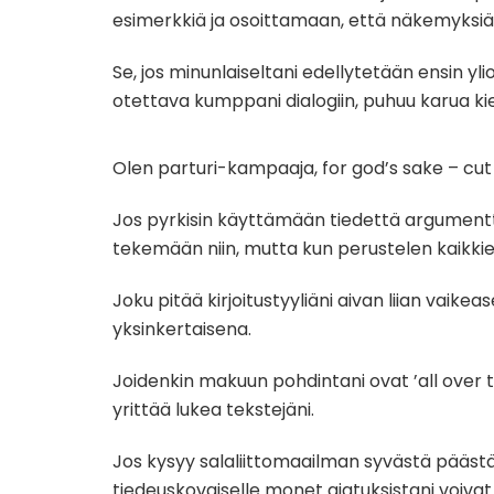
esimerkkiä ja osoittamaan, että näkemyksiään
Se, jos minunlaiseltani edellytetään ensin yl
otettava kumppani dialogiin, puhuu karua ki
Olen parturi-kampaaja, for god’s sake – cu
Jos pyrkisin käyttämään tiedettä argumentt
tekemään niin, mutta kun perustelen kaikkien 
Joku pitää kirjoitustyyliäni aivan liian vaik
yksinkertaisena.
Joidenkin makuun pohdintani ovat ’all over t
yrittää lukea tekstejäni.
Jos kysyy salaliittomaailman syvästä pääst
tiedeuskovaiselle monet ajatuksistani voivat