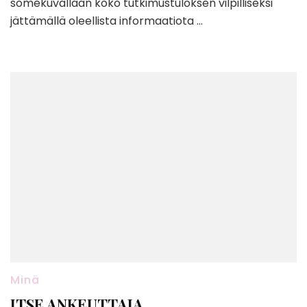
somekuvallaan koko tutkimustuloksen vilpilliseksi
jättämällä oleellista informaatiota …
Minä
ITSE ANKEUTTAJA