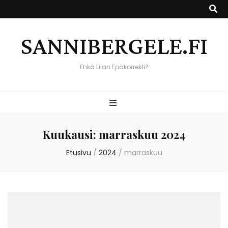
SANNIBERGELE.FI
Ehkä Liian Epäkorrekti?
Kuukausi:
marraskuu 2024
Etusivu
/
2024
/
marraskuu