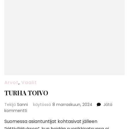
Arvot
,
Vaalit
TURHA TOIVO
Tekijä
Sanni
käytössä
8 marraskuun, 2024
Jätä
artikkeliin
kommentti
TURHA
Suomessa asiantuntijat kohtasivat jälleen
TOIVO
”jättiyllätyksen”, kun heidän suosikkiratsunsa ei