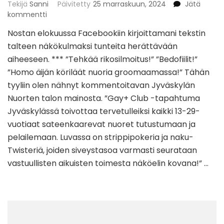
Tekijä
Sanni
Päivitetty
25 marraskuun, 2024
Jätä
artikkeliin
kommentti
GAY+
Nostan elokuussa Facebookiin kirjoittamani tekstin
CLUB
talteen näkökulmaksi tunteita herättävään
aiheeseen. *** ”Tehkää rikosilmoitus!” ”Bedofiilit!”
”Homo äijän köriläät nuoria groomaamassa!” Tähän
tyyliin olen nähnyt kommentoitavan Jyväskylän
Nuorten talon mainosta. ”Gay+ Club -tapahtuma
Jyväskylässä toivottaa tervetulleiksi kaikki 13-29-
vuotiaat sateenkaarevat nuoret tutustumaan ja
pelailemaan. Luvassa on strippipokeria ja naku-
Twisteriä, joiden siveystasoa varmasti seurataan
vastuullisten aikuisten toimesta näköelin kovana!” …