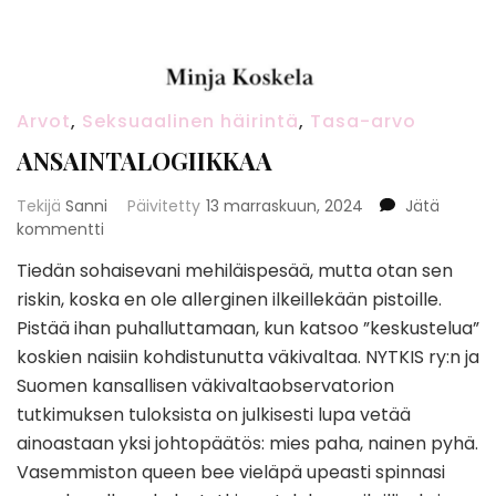
Arvot
,
Seksuaalinen häirintä
,
Tasa-arvo
ANSAINTALOGIIKKAA
Tekijä
Sanni
Päivitetty
13 marraskuun, 2024
Jätä
artikkeliin
kommentti
ANSAINTALOGIIKKAA
Tiedän sohaisevani mehiläispesää, mutta otan sen
riskin, koska en ole allerginen ilkeillekään pistoille.
Pistää ihan puhalluttamaan, kun katsoo ”keskustelua”
koskien naisiin kohdistunutta väkivaltaa. NYTKIS ry:n ja
Suomen kansallisen väkivaltaobservatorion
tutkimuksen tuloksista on julkisesti lupa vetää
ainoastaan yksi johtopäätös: mies paha, nainen pyhä.
Vasemmiston queen bee vieläpä upeasti spinnasi