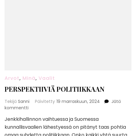
Arvot
,
Minä
,
Vaalit
PERSPEKTIIVIÄ POLITIIKKAAN
Tekijä
Sanni
Päivitetty
19 marraskuun, 2024
Jätä
artikkeliin
kommentti
PERSPEKTIIVIÄ
Jenkkihallinnon vaihtuessa ja Suomessa
POLITIIKKAAN
kunnallisvaalien lähestyessä on pitänyt taas pohtia
omaa suhdetta politiikkaan. Onko kaikki yhtä suurta