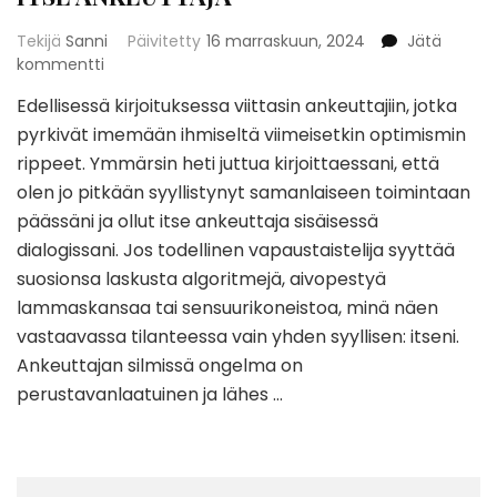
Tekijä
Sanni
Päivitetty
16 marraskuun, 2024
Jätä
artikkeliin
kommentti
ITSE
Edellisessä kirjoituksessa viittasin ankeuttajiin, jotka
ANKEUTTAJA
pyrkivät imemään ihmiseltä viimeisetkin optimismin
rippeet. Ymmärsin heti juttua kirjoittaessani, että
olen jo pitkään syyllistynyt samanlaiseen toimintaan
päässäni ja ollut itse ankeuttaja sisäisessä
dialogissani. Jos todellinen vapaustaistelija syyttää
suosionsa laskusta algoritmejä, aivopestyä
lammaskansaa tai sensuurikoneistoa, minä näen
vastaavassa tilanteessa vain yhden syyllisen: itseni.
Ankeuttajan silmissä ongelma on
perustavanlaatuinen ja lähes …