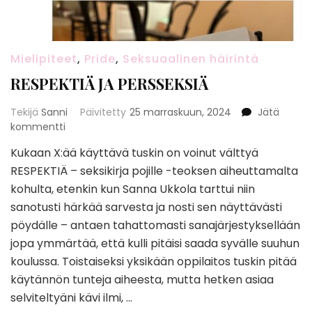
Mielipiteet
,
Pride
,
Seksuaalinen häirintä
RESPEKTIÄ JA PERSSEKSIÄ
Tekijä
Sanni
Päivitetty
25 marraskuun, 2024
Jätä
artikkeliin
kommentti
RESPEKTIÄ
Kukaan X:ää käyttävä tuskin on voinut välttyä
JA
RESPEKTIÄ – seksikirja pojille -teoksen aiheuttamalta
PERSSEKSIÄ
kohulta, etenkin kun Sanna Ukkola tarttui niin
sanotusti härkää sarvesta ja nosti sen näyttävästi
pöydälle – antaen tahattomasti sanajärjestyksellään
jopa ymmärtää, että kulli pitäisi saada syvälle suuhun
koulussa. Toistaiseksi yksikään oppilaitos tuskin pitää
käytännön tunteja aiheesta, mutta hetken asiaa
selviteltyäni kävi ilmi, …