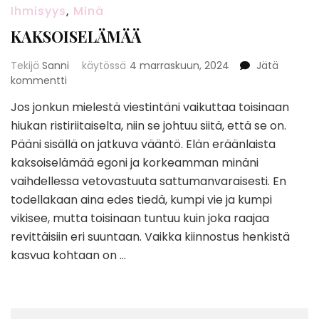
Ihmisyys
,
Minä
KAKSOISELÄMÄÄ
Tekijä
Sanni
käytössä
4 marraskuun, 2024
Jätä
artikkeliin
kommentti
KAKSOISELÄMÄÄ
Jos jonkun mielestä viestintäni vaikuttaa toisinaan
hiukan ristiriitaiselta, niin se johtuu siitä, että se on.
Pääni sisällä on jatkuva vääntö. Elän eräänlaista
kaksoiselämää egoni ja korkeamman minäni
vaihdellessa vetovastuuta sattumanvaraisesti. En
todellakaan aina edes tiedä, kumpi vie ja kumpi
vikisee, mutta toisinaan tuntuu kuin joka raajaa
revittäisiin eri suuntaan. Vaikka kiinnostus henkistä
kasvua kohtaan on …