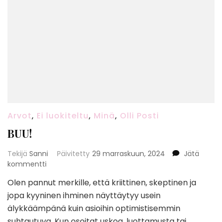
Arvot
,
Ei luokiteltu
,
Minä
,
Olli Posti
BUU!
Tekijä
Sanni
Päivitetty
29 marraskuun, 2024
Jätä
artikkeliin
kommentti
BUU!
Olen pannut merkille, että kriittinen, skeptinen ja
jopa kyyninen ihminen näyttäytyy usein
älykkäämpänä kuin asioihin optimistisemmin
suhtautuva. Kun osoitat uskoa, luottamusta tai