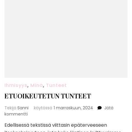
Ihmisyys
,
Minä
,
Tunteet
ETUOIKEUTETUN TUNTEET
Tekijä
Sanni
käytössä
1 marraskuun, 2024
Jätä
artikkeliin
kommentti
ETUOIKEUTETUN
Edellisessä tekstissä viittasin epäterveeseen
TUNTEET