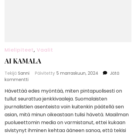
Mielipiteet
,
Vaalit
AI KAMALA
Tekijä
Sanni
Päivitetty
5 marraskuun, 2024
Jätä
artikkeliin
kommentti
AI
Hävettää edes myöntää, miten pintapuolisesti on
KAMALA
tullut seurattua jenkkivaaleja. Suomalaisten
journalistien asenteista voin kuitenkin päätellä sen
asian, mitä minun oikeastaan tulisi hävetä. Maailman
puolueettomin media on varmistanut, ettei kukaan
sivistynyt ihminen kehtaa ääneen sanoa, että tekisi