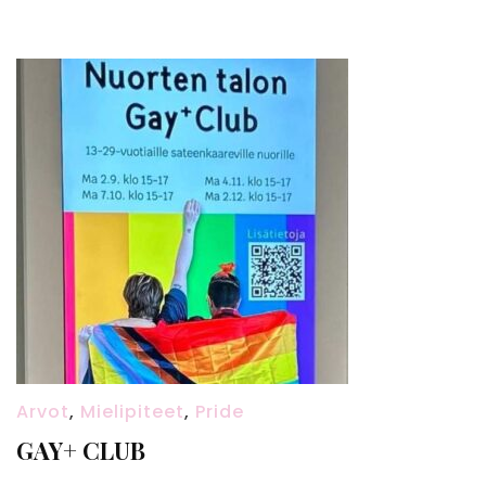
Arvot
,
Mielipiteet
,
Pride
GAY+ CLUB