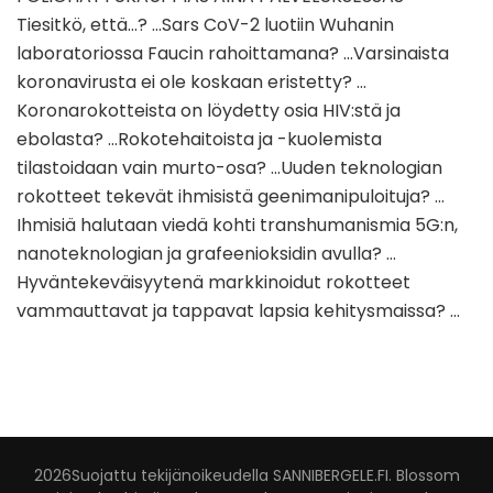
Tiesitkö, että…? …Sars CoV-2 luotiin Wuhanin
PALVELUKSESSAS
laboratoriossa Faucin rahoittamana? …Varsinaista
koronavirusta ei ole koskaan eristetty? …
Koronarokotteista on löydetty osia HIV:stä ja
ebolasta? …Rokotehaitoista ja -kuolemista
tilastoidaan vain murto-osa? …Uuden teknologian
rokotteet tekevät ihmisistä geenimanipuloituja? …
Ihmisiä halutaan viedä kohti transhumanismia 5G:n,
nanoteknologian ja grafeenioksidin avulla? …
Hyväntekeväisyytenä markkinoidut rokotteet
vammauttavat ja tappavat lapsia kehitysmaissa? …
2026Suojattu tekijänoikeudella
SANNIBERGELE.FI
.
Blossom