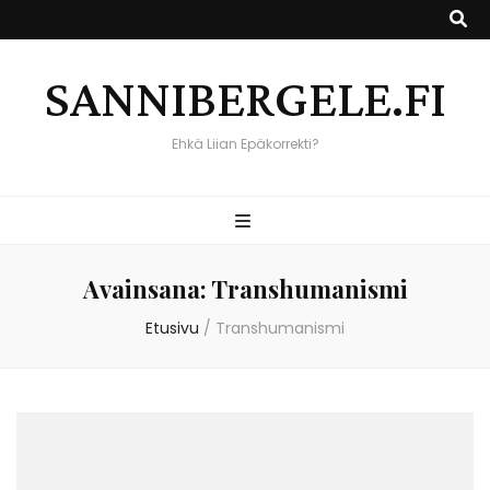
SANNIBERGELE.FI
Ehkä Liian Epäkorrekti?
Avainsana:
Transhumanismi
Etusivu
/
Transhumanismi