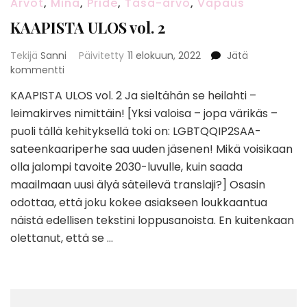
Arvot
,
Minä
,
Pride
,
Tasa-arvo
,
Vapaus
KAAPISTA ULOS vol. 2
Tekijä
Sanni
Päivitetty
11 elokuun, 2022
Jätä
artikkeliin
kommentti
KAAPISTA
KAAPISTA ULOS vol. 2 Ja sieltähän se heilahti –
ULOS
leimakirves nimittäin! [Yksi valoisa – jopa värikäs –
vol.
2
puoli tällä kehityksellä toki on: LGBTQQIP2SAA-
sateenkaariperhe saa uuden jäsenen! Mikä voisikaan
olla jalompi tavoite 2030-luvulle, kuin saada
maailmaan uusi älyä säteilevä translaji?] Osasin
odottaa, että joku kokee asiakseen loukkaantua
näistä edellisen tekstini loppusanoista. En kuitenkaan
olettanut, että se …