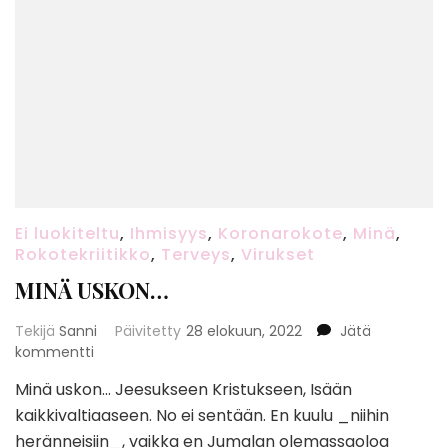
Ei luokiteltu
,
Ihmisyys
,
Koronarokote
,
Minä
,
Rokotekriitikko
,
Terveys
,
Virukset
MINÄ USKON…
Tekijä
Sanni
Päivitetty
28 elokuun, 2022
Jätä
artikkeliin
kommentti
MINÄ
Minä uskon… Jeesukseen Kristukseen, Isään
USKON…
kaikkivaltiaaseen. No ei sentään. En kuulu _niihin
heränneisiin_, vaikka en Jumalan olemassaoloa