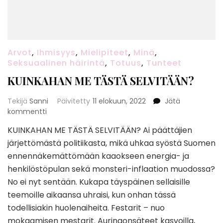
Arvot
,
Ihmisyys
,
Mielipiteet
,
Minä
,
Seksuaalinen häirintä
,
Totuus
,
Tunteet
KUINKAHAN ME TÄSTÄ SELVITÄÄN?
Tekijä
Sanni
Päivitetty
11 elokuun, 2022
Jätä
artikkeliin
kommentti
KUINKAHAN
KUINKAHAN ME TÄSTÄ SELVITÄÄN? Ai päättäjien
ME
järjettömästä politiikasta, mikä uhkaa syöstä Suomen
TÄSTÄ
SELVITÄÄN?
ennennäkemättömään kaaokseen energia- ja
henkilöstöpulan sekä monsteri-inflaation muodossa?
No ei nyt sentään. Kukapa täyspäinen sellaisille
teemoille aikaansa uhraisi, kun onhan tässä
todellisiakin huolenaiheita. Festarit – nuo
mokaamisen mestarit. Auringonsäteet kasvoilla,