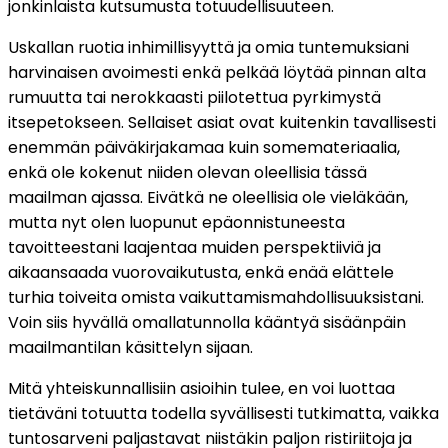
jonkinlaista kutsumusta totuudellisuuteen.
Uskallan ruotia inhimillisyyttä ja omia tuntemuksiani
harvinaisen avoimesti enkä pelkää löytää pinnan alta
rumuutta tai nerokkaasti piilotettua pyrkimystä
itsepetokseen. Sellaiset asiat ovat kuitenkin tavallisesti
enemmän päiväkirjakamaa kuin somemateriaalia,
enkä ole kokenut niiden olevan oleellisia tässä
maailman ajassa. Eivätkä ne oleellisia ole vieläkään,
mutta nyt olen luopunut epäonnistuneesta
tavoitteestani laajentaa muiden perspektiiviä ja
aikaansaada vuorovaikutusta, enkä enää elättele
turhia toiveita omista vaikuttamismahdollisuuksistani.
Voin siis hyvällä omallatunnolla kääntyä sisäänpäin
maailmantilan käsittelyn sijaan.
Mitä yhteiskunnallisiin asioihin tulee, en voi luottaa
tietäväni totuutta todella syvällisesti tutkimatta, vaikka
tuntosarveni paljastavat niistäkin paljon ristiriitoja ja