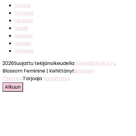
Totuus
Tunteet
Ukraina
Vaalit
Vapaus
Venäjä
Virukset
2026Suojattu tekijänoikeudella
SANNIBERGELE.FI
.
Blossom Feminine | Kehittänyt
Blossom
Themes
.Tarjoaja
WordPress
.
Alkuun