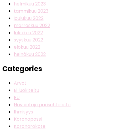
helmikuu 2023
tammikuu 2023
joulukuu 2022
marraskuu 2022
lokakuu 2022
syyskuu 2022
elokuu 2022
heinäkuu 2022
Categories
Arvot
Ei luokiteltu
EU
Havaintoja parisuhteesta
Ihmisyys
Koronapassi
Koronarokote