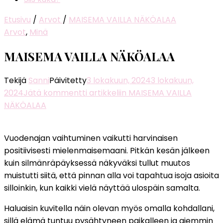
Etusivu
/
Arvot
/
MAISEMA VAILLA NÄKÖALAA
Arvot
,
Minä
MAISEMA VAILLA NÄKÖALAA
Tekijä
Sanni
Päivitetty
3 lokakuun, 2024
3 lokakuun,
2024
Jätä kommentti
artikkeliin MAISEMA VAILLA
NÄKÖALAA
Vuodenajan vaihtuminen vaikutti harvinaisen
positiivisesti mielenmaisemaani. Pitkän kesän jälkeen
kuin silmänräpäyksessä näkyväksi tullut muutos
muistutti siitä, että pinnan alla voi tapahtua isoja asioita
silloinkin, kun kaikki vielä näyttää ulospäin samalta.
Haluaisin kuvitella näin olevan myös omalla kohdallani,
sillä elämä tuntuu pysähtyneen paikalleen ja aiemmin