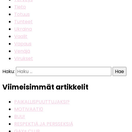
Tieto
Totuus
Tunteet
Ukraina
Vaalit
Vapaus
Venäjä
Virukset
Haku:
Viimeisimmät artikkelit
PAIKALLISPUUTTUJAKSI?
MOTIVAATI0
BUU!
RESPEKTIÄ JA PERSSEKSIÄ
GAY+ CLUB