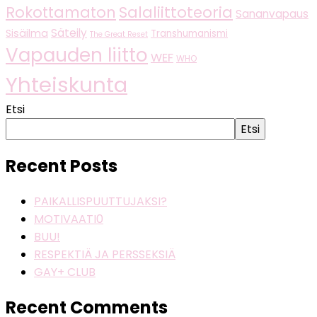
Salaliittoteoria
Rokottamaton
Sananvapaus
Säteily
Sisäilma
Transhumanismi
The Great Reset
Vapauden liitto
WEF
WHO
Yhteiskunta
Etsi
Etsi
Recent Posts
PAIKALLISPUUTTUJAKSI?
MOTIVAATI0
BUU!
RESPEKTIÄ JA PERSSEKSIÄ
GAY+ CLUB
Recent Comments