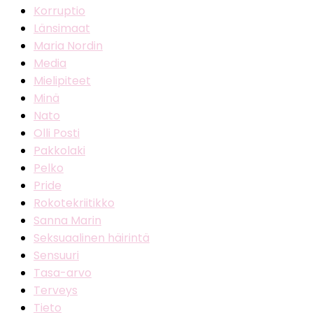
Korruptio
Länsimaat
Maria Nordin
Media
Mielipiteet
Minä
Nato
Olli Posti
Pakkolaki
Pelko
Pride
Rokotekriitikko
Sanna Marin
Seksuaalinen häirintä
Sensuuri
Tasa-arvo
Terveys
Tieto