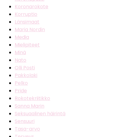
Koronarokote
Korruptio
Länsimaat
Maria Nordin
Media
Mielipiteet
Minä
Nato
Olli Posti
Pakkolaki
Pelko
Pride
Rokotekriitikko
Sanna Marin
Seksuaalinen häirintä
Sensuuri
Tasa-arvo
Terveys