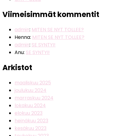
Viimeisimmät kommentit
admin
:
MITEN SE NYT TOLLEE?
Henna
:
MITEN SE NYT TOLLEE?
admin
:
SE SYNTYI!
Anu
:
SE SYNTYI!
Arkistot
maaliskuu 2025
joulukuu 2024
marraskuu 2024
lokakuu 2024
elokuu 2023
heinäkuu 2023
kesäkuu 2023
toukokuu 2023