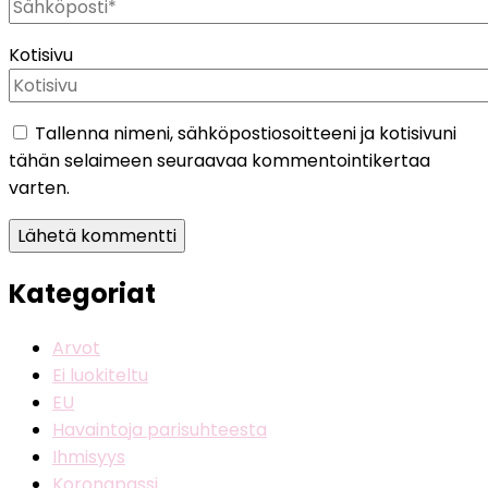
Kotisivu
Tallenna nimeni, sähköpostiosoitteeni ja kotisivuni
tähän selaimeen seuraavaa kommentointikertaa
varten.
Kategoriat
Arvot
Ei luokiteltu
EU
Havaintoja parisuhteesta
Ihmisyys
Koronapassi