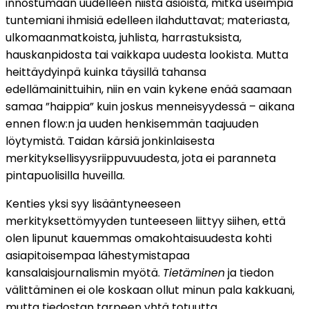
innostumaan uudelleen niistä asioista, mitkä useimpia
tuntemiani ihmisiä edelleen ilahduttavat; materiasta,
ulkomaanmatkoista, juhlista, harrastuksista,
hauskanpidosta tai vaikkapa uudesta lookista. Mutta
heittäydyinpä kuinka täysillä tahansa
edellämainittuihin, niin en vain kykene enää saamaan
samaa ”haippia” kuin joskus menneisyydessä – aikana
ennen flow:n ja uuden henkisemmän taajuuden
löytymistä. Taidan kärsiä jonkinlaisesta
merkityksellisyysriippuvuudesta, jota ei paranneta
pintapuolisilla huveilla.
Kenties yksi syy lisääntyneeseen
merkityksettömyyden tunteeseen liittyy siihen, että
olen lipunut kauemmas omakohtaisuudesta kohti
asiapitoisempaa lähestymistapaa
kansalaisjournalismin myötä.
Tietäminen
ja tiedon
välittäminen ei ole koskaan ollut minun pala kakkuani,
mutta tiedostan tarpeen yhtä totuutta