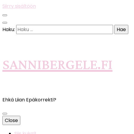
Siirry sisältöön
Haku:
SANNIBERGELE.FI
Ehkä Liian Epäkorrekti?
Close
Siis kuka?