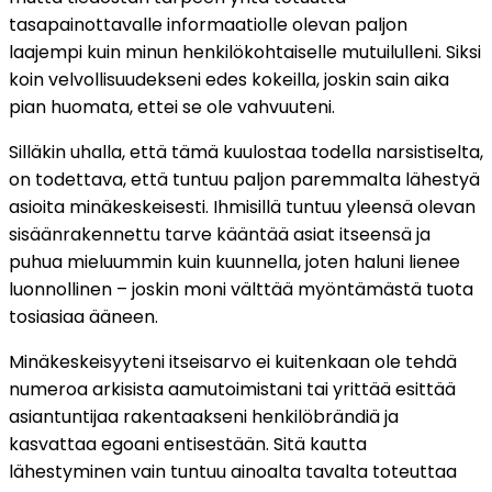
tasapainottavalle informaatiolle olevan paljon
laajempi kuin minun henkilökohtaiselle mutuilulleni. Siksi
koin velvollisuudekseni edes kokeilla, joskin sain aika
pian huomata, ettei se ole vahvuuteni.
Silläkin uhalla, että tämä kuulostaa todella narsistiselta,
on todettava, että tuntuu paljon paremmalta lähestyä
asioita minäkeskeisesti. Ihmisillä tuntuu yleensä olevan
sisäänrakennettu tarve kääntää asiat itseensä ja
puhua mieluummin kuin kuunnella, joten haluni lienee
luonnollinen – joskin moni välttää myöntämästä tuota
tosiasiaa ääneen.
Minäkeskeisyyteni itseisarvo ei kuitenkaan ole tehdä
numeroa arkisista aamutoimistani tai yrittää esittää
asiantuntijaa rakentaakseni henkilöbrändiä ja
kasvattaa egoani entisestään. Sitä kautta
lähestyminen vain tuntuu ainoalta tavalta toteuttaa