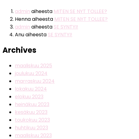
admin
aiheesta
MITEN SE NYT TOLLEE?
Henna
aiheesta
MITEN SE NYT TOLLEE?
admin
aiheesta
SE SYNTYI!
Anu
aiheesta
SE SYNTYI!
Archives
maaliskuu 2025
joulukuu 2024
marraskuu 2024
lokakuu 2024
elokuu 2023
heinäkuu 2023
kesäkuu 2023
toukokuu 2023
huhtikuu 2023
maaliskuu 2023