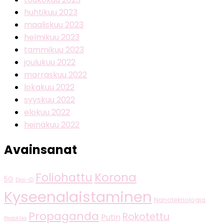
huhtikuu 2023
maaliskuu 2023
helmikuu 2023
tammikuu 2023
joulukuu 2022
marraskuu 2022
lokakuu 2022
syyskuu 2022
elokuu 2022
heinäkuu 2022
Avainsanat
Korona
Foliohattu
5G
Digi-ID
Kyseenalaistaminen
Nanoteknologia
Propaganda
Rokotettu
Putin
Pedofilia