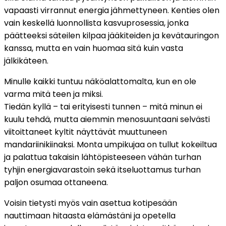
vapaasti virrannut energia jähmettyneen. Kenties olen
vain keskellä luonnollista kasvuprosessia, jonka
päätteeksi säteilen kilpaa jääkiteiden ja kevätauringon
kanssa, mutta en vain huomaa sitä kuin vasta
jälkikäteen.
Minulle kaikki tuntuu näköalattomalta, kun en ole
varma mitä teen ja miksi.
Tiedän kyllä – tai erityisesti tunnen – mitä minun ei
kuulu tehdä, mutta aiemmin menosuuntaani selvästi
viitoittaneet kyltit näyttävät muuttuneen
mandariinikiinaksi. Monta umpikujaa on tullut kokeiltua
ja palattua takaisin lähtöpisteeseen vähän turhan
tyhjin energiavarastoin sekä itseluottamus turhan
paljon osumaa ottaneena.
Voisin tietysti myös vain asettua kotipesään
nauttimaan hitaasta elämästäni ja opetella