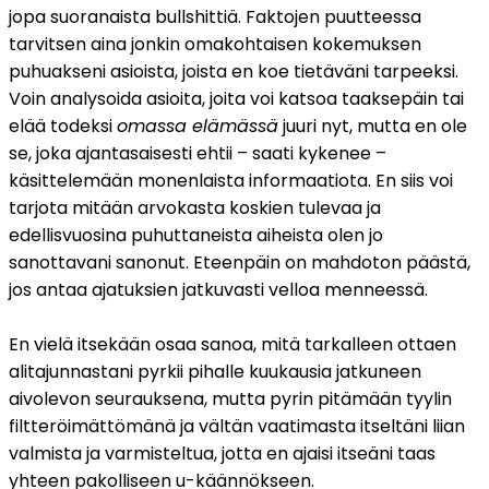
jopa suoranaista bullshittiä. Faktojen puutteessa
tarvitsen aina jonkin omakohtaisen kokemuksen
puhuakseni asioista, joista en koe tietäväni tarpeeksi.
Voin analysoida asioita, joita voi katsoa taaksepäin tai
elää todeksi
omassa elämässä
juuri nyt, mutta en ole
se, joka ajantasaisesti ehtii – saati kykenee –
käsittelemään monenlaista informaatiota. En siis voi
tarjota mitään arvokasta koskien tulevaa ja
edellisvuosina puhuttaneista aiheista olen jo
sanottavani sanonut. Eteenpäin on mahdoton päästä,
jos antaa ajatuksien jatkuvasti velloa menneessä.
En vielä itsekään osaa sanoa, mitä tarkalleen ottaen
alitajunnastani pyrkii pihalle kuukausia jatkuneen
aivolevon seurauksena, mutta pyrin pitämään tyylin
filtteröimättömänä ja vältän vaatimasta itseltäni liian
valmista ja varmisteltua, jotta en ajaisi itseäni taas
yhteen pakolliseen u-käännökseen.