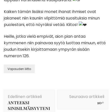
Kaiken tämän lisäksi monet ihanat ihmiset ovat
jakaneet niin kauniin vilpittömiä suosituksia minun
puolestani, että nöyräksi vetää. Kiitos!
Heille, jotka vielä empivät, aion pian antaa
kymmenen niin painavaa syytä luottaa minuun, että
joudun itsekin kirjoittamaan ympyrän sisään
numeron 126.
Vapauden liitto
Artikkelien
Edellinen artikkeli
Seuraava artikkeli
selaus
ANTEEKSI
10+
SINISILMÄISYYTENI