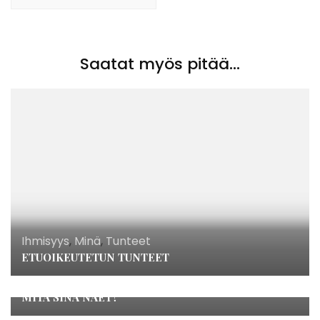
Saatat myös pitää...
Ihmisyys
,
Minä
,
Tunteet
ETUOIKEUTETUN TUNTEET
Ei luokiteltu
,
Minä
,
Pelko
MITÄ SINÄ NÄET?