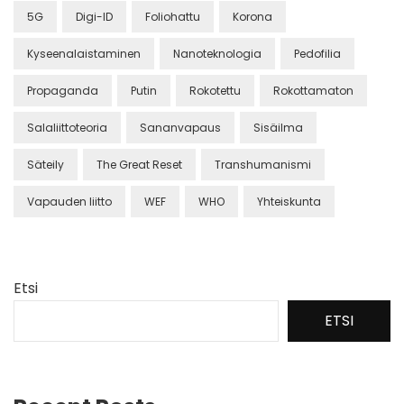
5G
Digi-ID
Foliohattu
Korona
Kyseenalaistaminen
Nanoteknologia
Pedofilia
Propaganda
Putin
Rokotettu
Rokottamaton
Salaliittoteoria
Sananvapaus
Sisäilma
Säteily
The Great Reset
Transhumanismi
Vapauden liitto
WEF
WHO
Yhteiskunta
Etsi
ETSI