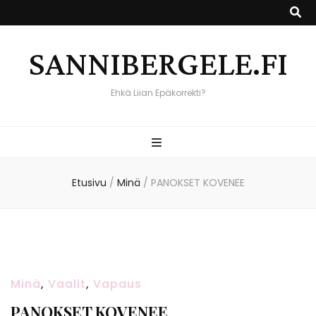
SANNIBERGELE.FI
Ehkä Liian Epäkorrekti?
Etusivu
/
Minä
/
PANOKSET KOVENEE
Minä
,
Vaalit
,
Vapaus
PANOKSET KOVENEE