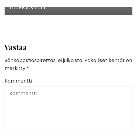
Vaalit
TUUPPAUS TULI!
Vastaa
Sähköpostiosoitettasi ei julkaista.
Pakolliset kentät on
merkitty
*
Kommentti