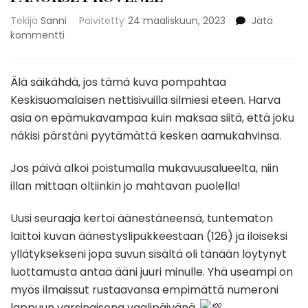
Tekijä
Sanni
Päivitetty
24 maaliskuun, 2023
Jätä
artikkeliin
kommentti
PANOKSET
KOVENEE
Älä säikähdä, jos tämä kuva pompahtaa
Keskisuomalaisen nettisivuilla silmiesi eteen. Harva
asia on epämukavampaa kuin maksaa siitä, että joku
näkisi pärstäni pyytämättä kesken aamukahvinsa.
Jos päivä alkoi poistumalla mukavuusalueelta, niin
illan mittaan oltiinkin jo mahtavan puolella!
Uusi
seuraaja kertoi äänestäneensä, tuntematon
laittoi kuvan äänestyslipukkeestaan (126) ja iloiseksi
yllätyksekseni jopa suvun sisältä oli tänään löytynyt
luottamusta antaa ääni juuri minulle. Yhä useampi on
myös ilmaissut rustaavansa empimättä numeroni
lappuun varsinaisena vaalipäivänä.