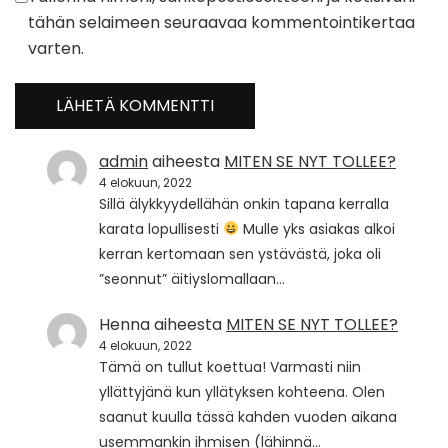
tähän selaimeen seuraavaa kommentointikertaa
varten.
admin
aiheesta
MITEN SE NYT TOLLEE?
4 elokuun, 2022
Sillä älykkyydellähän onkin tapana kerralla
karata lopullisesti
Mulle yks asiakas alkoi
kerran kertomaan sen ystävästä, joka oli
”seonnut” äitiyslomallaan…
Henna
aiheesta
MITEN SE NYT TOLLEE?
4 elokuun, 2022
Tämä on tullut koettua! Varmasti niin
yllättyjänä kun yllätyksen kohteena. Olen
saanut kuulla tässä kahden vuoden aikana
usemmankin ihmisen (lähinnä…