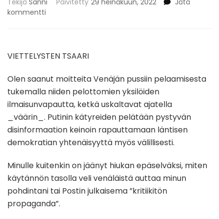
Tekijä
Sanni
Päivitetty
29 heinäkuun, 2022
Jätä
artikkeliin
kommentti
VIETTELYSTEN
TSAARI
VIETTELYSTEN TSAARI
Olen saanut moitteita Venäjän pussiin pelaamisesta
tukemalla niiden pelottomien yksilöiden
ilmaisunvapautta, ketkä uskaltavat ajatella
_väärin_. Putinin kätyreiden pelätään pystyvän
disinformaation keinoin rapauttamaan läntisen
demokratian yhtenäisyyttä myös välillisesti.
Minulle kuitenkin on jäänyt hiukan epäselväksi, miten
käytännön tasolla veli venäläistä auttaa minun
pohdintani tai Postin julkaisema ”kritiikitön
propaganda”.