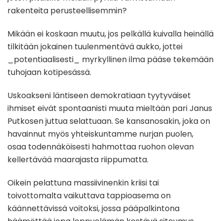
rakenteita perusteellisemmin?
Mikään ei koskaan muutu, jos pelkällä kuivalla heinällä
tilkitään jokainen tuulenmentävä aukko, jottei
_potentiaalisesti_ myrkyllinen ilma pääse tekemään
tuhojaan kotipesässä.
Uskoakseni läntiseen demokratiaan tyytyväiset
ihmiset eivät spontaanisti muuta mieltään pari Janus
Putkosen juttua selattuaan. Se kansanosakin, joka on
havainnut myös yhteiskuntamme nurjan puolen,
osaa todennäköisesti hahmottaa ruohon olevan
kellertävää maarajasta riippumatta.
Oikein pelattuna massiivinenkin kriisi tai
toivottomalta vaikuttava tappioasema on
käännettävissä voitoksi, jossa pääpalkintona