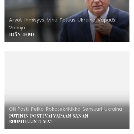
Arvot
,
Ihmisyys
,
Minä
,
Totuus
,
Ukraina
,
Vapaus
,
Venäjä
IDÄN IHME
Olli Posti
,
Pelko
,
Rokotekriitikko
,
Sensuuri
,
Ukraina
PUTININ POSTI VAI VAPAAN SANAN
RUUMIILLISTUMA?