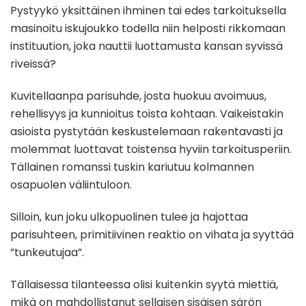
Pystyykö yksittäinen ihminen tai edes tarkoituksella
masinoitu iskujoukko todella niin helposti rikkomaan
instituution, joka nauttii luottamusta kansan syvissä
riveissä?
Kuvitellaanpa parisuhde, josta huokuu avoimuus,
rehellisyys ja kunnioitus toista kohtaan. Vaikeistakin
asioista pystytään keskustelemaan rakentavasti ja
molemmat luottavat toistensa hyviin tarkoitusperiin.
Tällainen romanssi tuskin kariutuu kolmannen
osapuolen väliintuloon.
Silloin, kun joku ulkopuolinen tulee ja hajottaa
parisuhteen, primitiivinen reaktio on vihata ja syyttää
”tunkeutujaa”.
Tällaisessa tilanteessa olisi kuitenkin syytä miettiä,
mikä on mahdollistanut sellaisen sisäisen särön