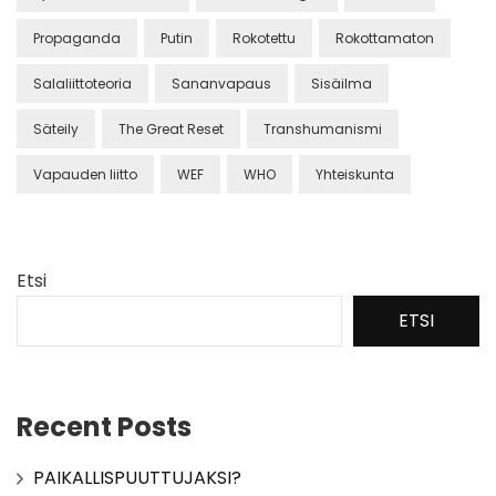
Propaganda
Putin
Rokotettu
Rokottamaton
Salaliittoteoria
Sananvapaus
Sisäilma
Säteily
The Great Reset
Transhumanismi
Vapauden liitto
WEF
WHO
Yhteiskunta
Etsi
ETSI
Recent Posts
PAIKALLISPUUTTUJAKSI?