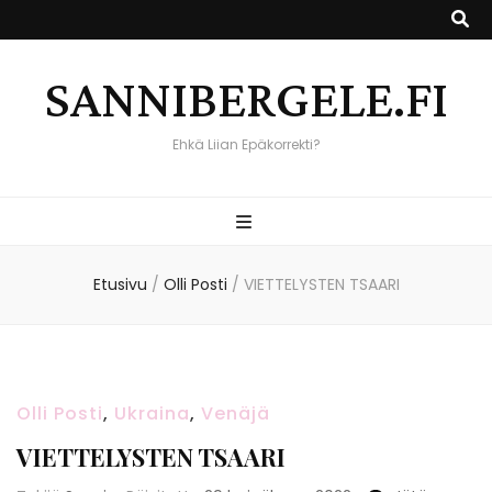
SANNIBERGELE.FI
Ehkä Liian Epäkorrekti?
Etusivu
/
Olli Posti
/
VIETTELYSTEN TSAARI
Olli Posti
,
Ukraina
,
Venäjä
VIETTELYSTEN TSAARI