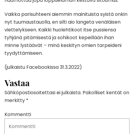
häämöttää jopa loppuelämän kestävä sitoumus.
Vaikka parisuhteeni aiemmin mainituista syistä onkin
nyt tuumaustauolla, en silti aio langeta venäläisen
viettelykseen. Kaikki huolehtikoot itse pussiensa
tyhjänä pitämisestä ja sohikoot kepeillään ihan
minne lystäävät – minä keskityn omien tarpeideni
tyydyttämiseen.
(julkaistu Facebookissa 31.3.2022)
Vastaa
Sähköpostiosoitettasi ei julkaista.
Pakolliset kentät on
merkitty
*
Kommentti