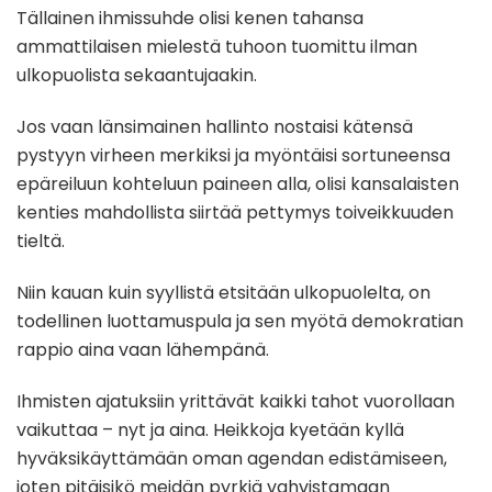
Tällainen ihmissuhde olisi kenen tahansa
ammattilaisen mielestä tuhoon tuomittu ilman
ulkopuolista sekaantujaakin.
Jos vaan länsimainen hallinto nostaisi kätensä
pystyyn virheen merkiksi ja myöntäisi sortuneensa
epäreiluun kohteluun paineen alla, olisi kansalaisten
kenties mahdollista siirtää pettymys toiveikkuuden
tieltä.
Niin kauan kuin syyllistä etsitään ulkopuolelta, on
todellinen luottamuspula ja sen myötä demokratian
rappio aina vaan lähempänä.
Ihmisten ajatuksiin yrittävät kaikki tahot vuorollaan
vaikuttaa – nyt ja aina. Heikkoja kyetään kyllä
hyväksikäyttämään oman agendan edistämiseen,
joten pitäisikö meidän pyrkiä vahvistamaan