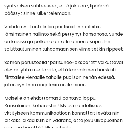
syntymisen suhteeseen, että joku on ylipäänsä
päässyt sinne luikertelemaan.
Vaihda nyt kontekstiin puolisoiden rooleihin
länsimainen hallinto sekä pettynyt kansanosa. Suhde
on kriisissä ja pelkona on kolmannen osapuolen
soluttautuminen tuhoamaan sen viimeisetkin rippeet.
Somen perusteella ”parisuhde-ekspertit” vaikuttavat
olevan yhtä mieltä siitä, että kansalainen härskisti
flirttailee vieraalle taholle puolison nenän edessä,
joten syyllinen ongelmiin on ilmeinen.
Moiselle on ehdottomasti pantava loppu.
Kansalainen kotiarestiin! Myös mahdollisuus
yksityiseen kommunikaatioon kannattaisi evätä niin
pitkäksi aikaa kuin on vaarana, että joku ulkopuolinen
saattaa herättää kiinnostusta.