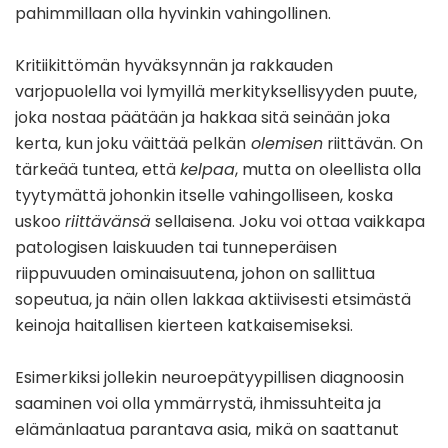
pahimmillaan olla hyvinkin vahingollinen.
Kritiikittömän hyväksynnän ja rakkauden
varjopuolella voi lymyillä merkityksellisyyden puute,
joka nostaa päätään ja hakkaa sitä seinään joka
kerta, kun joku väittää pelkän
olemisen
riittävän. On
tärkeää tuntea, että
kelpaa
, mutta on oleellista olla
tyytymättä johonkin itselle vahingolliseen, koska
uskoo
riittävänsä
sellaisena. Joku voi ottaa vaikkapa
patologisen laiskuuden tai tunneperäisen
riippuvuuden ominaisuutena, johon on sallittua
sopeutua, ja näin ollen lakkaa aktiivisesti etsimästä
keinoja haitallisen kierteen katkaisemiseksi.
Esimerkiksi jollekin neuroepätyypillisen diagnoosin
saaminen voi olla ymmärrystä, ihmissuhteita ja
elämänlaatua parantava asia, mikä on saattanut