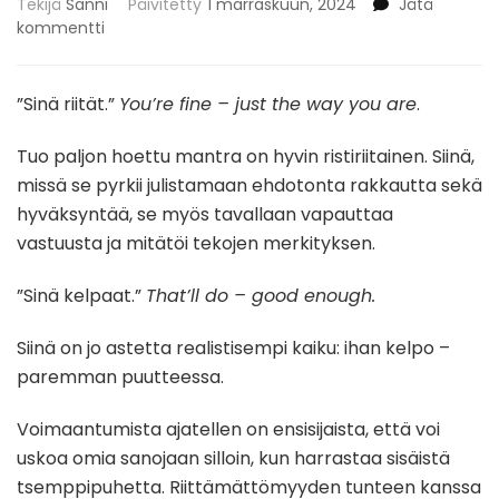
Tekijä
Sanni
Päivitetty
1 marraskuun, 2024
Jätä
artikkeliin
kommentti
PAREMMAN
PUUTTEESSA
”Sinä riität.”
You’re fine – just the way you are
.
Tuo paljon hoettu mantra on hyvin ristiriitainen. Siinä,
missä se pyrkii julistamaan ehdotonta rakkautta sekä
hyväksyntää, se myös tavallaan vapauttaa
vastuusta ja mitätöi tekojen merkityksen.
”Sinä kelpaat.”
That’ll do – g
ood enough.
Siinä on jo astetta realistisempi kaiku: ihan kelpo –
paremman puutteessa.
Voimaantumista ajatellen on ensisijaista, että voi
uskoa omia sanojaan silloin, kun harrastaa sisäistä
tsemppipuhetta. Riittämättömyyden tunteen kanssa