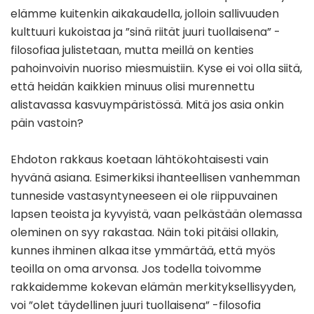
elämme kuitenkin aikakaudella, jolloin sallivuuden
kulttuuri kukoistaa ja ”sinä riität juuri tuollaisena” -
filosofiaa julistetaan, mutta meillä on kenties
pahoinvoivin nuoriso miesmuistiin. Kyse ei voi olla siitä,
että heidän kaikkien minuus olisi murennettu
alistavassa kasvuympäristössä. Mitä jos asia onkin
päin vastoin?
Ehdoton rakkaus koetaan lähtökohtaisesti vain
hyvänä asiana. Esimerkiksi ihanteellisen vanhemman
tunneside vastasyntyneeseen ei ole riippuvainen
lapsen teoista ja kyvyistä, vaan pelkästään olemassa
oleminen on syy rakastaa. Näin toki pitäisi ollakin,
kunnes ihminen alkaa itse ymmärtää, että myös
teoilla on oma arvonsa. Jos todella toivomme
rakkaidemme kokevan elämän merkityksellisyyden,
voi ”olet täydellinen juuri tuollaisena” -filosofia