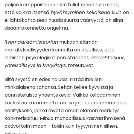
paljon kamppailleena olen tullut siihen tulokseen,
että vaikka
itsensä hyväksyminen sellaisena kuin on
ei lähtökohtaisesti huuda suurta vääryyttä, on siinä
sisäänrakennettu ongelma.
Itsemääräämisteorian
mukaan elämän
merkityksellisyyden kannalta on oleellista, että
ihmisten psykologiset perustarpeet;
omaehtoisuus,
yhteisöllisyys ja kyvykkyys
, toteutuvat.
Siitä syystä en edes haluaisi riittää itselleni
minkälaisena tahansa. Sehän tekee kyvyistä ja
ponnisteluista yhdentekeviä. Vaikka kelpaaminen
kuulostaa karummalta, niin se jättää enemmän tilaa
kehitykselle, jonka myötä oman elämän merkitys
konkretisoituu. Minua mahdollisuus kasvaa ihmisenä
aktivoi toimimaan – toisin kuin tyytyminen siihen,
mitä jo on.