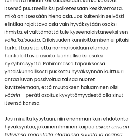
tunnetta heidän keskuudessaan, ketkä kokevat
itsensä puutteellisiksi poiketessaan keskiverrosta,
mikä on itsessään hieno asia. Jos kuitenkin selvästi
elintilaa rajoittava asia vain hyväksytään osaksi
ihmistä, ei välttämättä tule kyseenalaistaneeksi sen
väliaikaisuutta
. Erilaisuuden kunnioittamisen ei pitäisi
tarkoittaa sitä, että normalisoidaan elämää
hankaloittavia asioita luonnolliseksi osaksi
nykyihmisyyttä. Pahimmassa tapauksessa
yhteiskunnallisesti puskettu hyväksynnän kulttuuri
antaa luvan passivoitua tai saa nuoret
kuvittelemaan, että muutoksen haluaminen olisi
väärin
– peräti osoitus kyvyttömyydestä olla sinut
itsensä kanssa.
Jos minulta kysytään, niin enemmän kuin ehdotonta
hyväksyntää, jokainen ihminen kaipaa
uskoa omaan
kykyynsä määritellä elämänsä suunta ja osansa