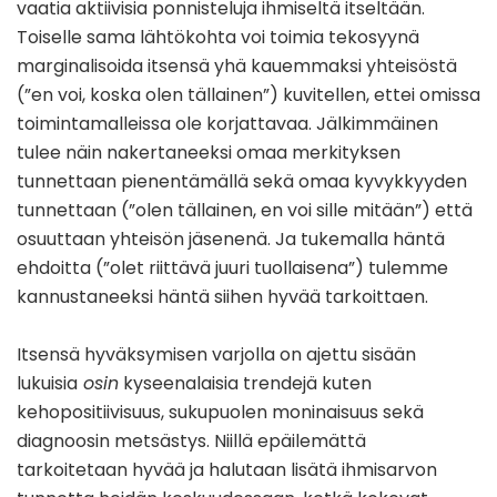
vaatia aktiivisia ponnisteluja ihmiseltä itseltään.
Toiselle sama lähtökohta voi toimia tekosyynä
marginalisoida itsensä yhä kauemmaksi yhteisöstä
(”en voi, koska olen tällainen”) kuvitellen, ettei omissa
toimintamalleissa ole korjattavaa. Jälkimmäinen
tulee näin nakertaneeksi omaa merkityksen
tunnettaan pienentämällä sekä omaa kyvykkyyden
tunnettaan (”olen tällainen, en voi sille mitään”) että
osuuttaan yhteisön jäsenenä. Ja tukemalla häntä
ehdoitta (”olet riittävä juuri tuollaisena”) tulemme
kannustaneeksi häntä siihen hyvää tarkoittaen.
Itsensä hyväksymisen varjolla on ajettu sisään
lukuisia
osin
kyseenalaisia trendejä kuten
kehopositiivisuus, sukupuolen moninaisuus sekä
diagnoosin metsästys. Niillä epäilemättä
tarkoitetaan hyvää ja halutaan lisätä ihmisarvon