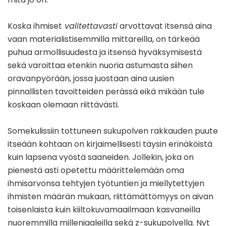
Koska ihmiset
valitettavasti
arvottavat itsensä aina
vaan materialistisemmilla mittareilla, on tärkeää
puhua armollisuudesta ja itsensä hyväksymisestä
sekä varoittaa etenkin nuoria astumasta siihen
oravanpyörään, jossa juostaan aina uusien
pinnallisten tavoitteiden perässä eikä mikään tule
koskaan olemaan riittävästi.
Somekulissiin tottuneen sukupolven rakkauden puute
itseään kohtaan on kirjaimellisesti täysin erinäköistä
kuin lapsena vyöstä saaneiden. Jollekin, joka on
pienestä asti opetettu määrittelemään oma
ihmisarvonsa tehtyjen työtuntien ja miellytettyjen
ihmisten määrän mukaan, riittämättömyys on aivan
toisenlaista kuin kiiltokuvamaailmaan kasvaneilla
nuoremmilla milleniaaleilla sekä z-sukupolvella. Nyt