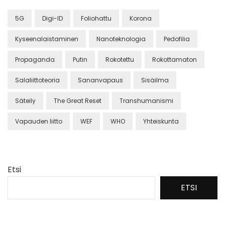
5G
Digi-ID
Foliohattu
Korona
Kyseenalaistaminen
Nanoteknologia
Pedofilia
Propaganda
Putin
Rokotettu
Rokottamaton
Salaliittoteoria
Sananvapaus
Sisäilma
Säteily
The Great Reset
Transhumanismi
Vapauden liitto
WEF
WHO
Yhteiskunta
Etsi
ETSI