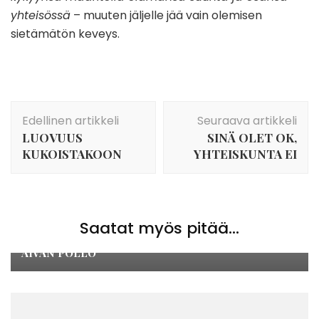
yhteisössä
– muuten jäljelle jää vain olemisen
sietämätön keveys.
Artikkelien
Edellinen artikkeli
Seuraava artikkeli
selaus
LUOVUUS
SINÄ OLET OK,
KUKOISTAKOON
YHTEISKUNTA EI
Saatat myös pitää...
Arvot
,
Ihmisyys
AIVAN PÖLLÖ