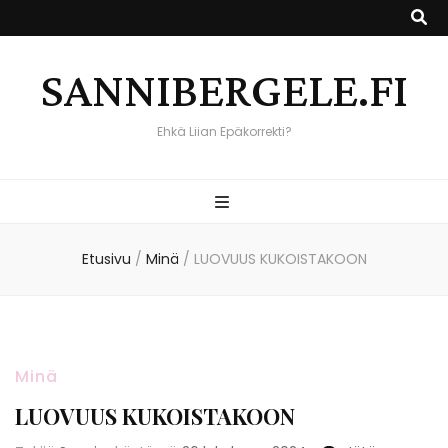
SANNIBERGELE.FI
Ehkä Liian Epäkorrekti?
Etusivu
/
Minä
/
LUOVUUS KUKOISTAKOON
Minä
LUOVUUS KUKOISTAKOON