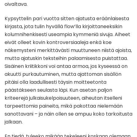
oivaltava.
Kypsyttelin pari vuotta sitten ajatusta eräänlaisesta
kirjasta, jota tulin hyvällä flow’lla kirjoittaneeksikin
kolumnihenkisesti useampia kymmeniä sivuja. Aiheet
eivät olleet kovin kontroversiaaleja enkä koe
näkemysteni merkittävästi muuttuneen niistä ajoista,
mutta ajatuskin teksteihin palaamisesta puistattaa.
Sisäinen kriitikkoni voi antaa armoa, jos kyseessä on
akuutti purkautuminen, mutta ajattoman sisällön
pitäisi olla laadullisesti täysin moitteetonta
päästäkseen seulasta läpi. Kun asetan paljon
kriteerejä julkaisukelpoisuuteen, aiheutan itselleni
tarpeettomia paineita, mikä pakottaa nielemään
sanottavani – ja näin ollen se ampuu koko tarkoitusta
jalkaan.
En tiedä, tuleeko mikään tekeleeni koskaan olemaan