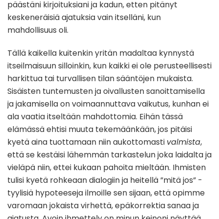
päästäni kirjoituksiani ja kadun, etten pitänyt
keskeneräisiä ajatuksia vain itselläni, kun
mahdollisuus oli.
Tällä kaikella kuitenkin yritän madaltaa kynnystä
itseilmaisuun silloinkin, kun kaikki ei ole perusteellisesti
harkittua tai turvallisen tilan sääntöjen mukaista.
Sisäisten tuntemusten ja oivallusten sanoittamisella
ja jakamisella on voimaannuttava vaikutus, kunhan ei
ala vaatia itseltään mahdottomia. Eihän tässä
elämässä ehtisi muuta tekemäänkään, jos pitäisi
kyetä aina tuottamaan niin aukottomasti
valmista
,
että se kestäisi lähemmän tarkastelun joka laidalta ja
vieläpä niin, ettei kukaan pahoita mieltään. Ihmisten
tulisi kyetä rohkeaan dialogiin ja heitellä ”mitä jos” -
tyylisiä hypoteeseja ilmoille sen sijaan, että opimme
varomaan jokaista virhettä, epäkorrektia sanaa ja
ajatusta. Avoin ihmettely on minun keinoni näyttää