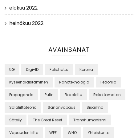
elokuu 2022
heinäkuu 2022
AVAINSANAT
5G
Digi-ID
Foliohattu
Korona
Kyseenalaistaminen
Nanoteknologia
Pedofilia
Propaganda
Putin
Rokotettu
Rokottamaton
Salaliittoteoria
Sananvapaus
Sisäilma
Säteily
The Great Reset
Transhumanismi
Vapauden liitto
WEF
WHO
Yhteiskunta