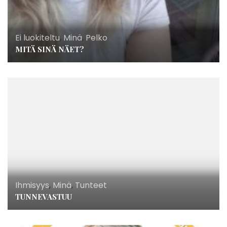
Ei luokiteltu
,
Minä
,
Pelko
MITÄ SINÄ NÄET?
Ihmisyys
,
Minä
,
Tunteet
TUNNEVASTUU