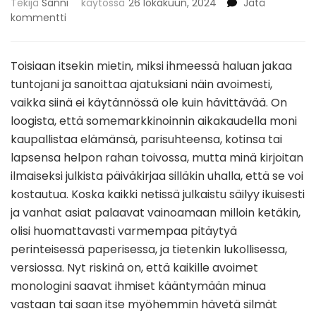
Tekijä
Sanni
käytössä
26 lokakuun, 2024
Jätä
artikkeliin
kommentti
LUOVUUS
KUKOISTAKOON
Toisiaan itsekin mietin, miksi ihmeessä haluan jakaa
tuntojani ja sanoittaa ajatuksiani näin avoimesti,
vaikka siinä ei käytännössä ole kuin hävittävää. On
loogista, että somemarkkinoinnin aikakaudella moni
kaupallistaa elämänsä, parisuhteensa, kotinsa tai
lapsensa helpon rahan toivossa, mutta minä kirjoitan
ilmaiseksi julkista päiväkirjaa silläkin uhalla, että se voi
kostautua. Koska kaikki netissä julkaistu säilyy ikuisesti
ja vanhat asiat palaavat vainoamaan milloin ketäkin,
olisi huomattavasti varmempaa pitäytyä
perinteisessä paperisessa, ja tietenkin lukollisessa,
versiossa. Nyt riskinä on, että kaikille avoimet
monologini saavat ihmiset kääntymään minua
vastaan tai saan itse myöhemmin hävetä silmät