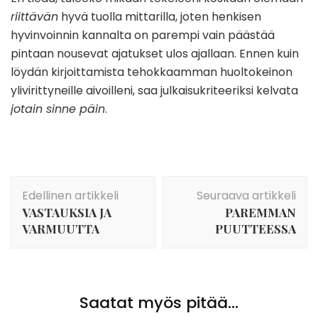
riittävän
hyvä tuolla mittarilla, joten henkisen
hyvinvoinnin kannalta on parempi vain päästää
pintaan nousevat ajatukset ulos ajallaan. Ennen kuin
löydän kirjoittamista tehokkaamman huoltokeinon
ylivirittyneille aivoilleni, saa julkaisukriteeriksi kelvata
jotain sinne päin
.
Artikkelien
Edellinen artikkeli
Seuraava artikkeli
selaus
VASTAUKSIA JA
PAREMMAN
VARMUUTTA
PUUTTEESSA
Saatat myös pitää...