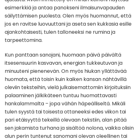
esimerkkiä ja antaa panokseni ilmaisunvapauden
säilyttämisen puolesta. Olen myös huomannut, että
jos en ravitse luovuuttani ja aseta sen kukkasia esille
ajankohtaisesti, tulen talloneeksi ne rumina ja
tarpeettomina.
Kun panttaan sanojani, huomaan päivä päivältä
itsesensuurin kasvavan, energian tukkeutuvan ja
minuuteni pienenevän. On myös hiukan yllättävää
huomata, että toisin kuin kaiken kansan nähtävillä
oleviin teksteihin, vielä julkaisemattomiin kirjoituksiin
palaaminen jälkikäteen tuntuu huomattavasti
hankalammalta – jopa vähän häpeälliseltä. Mikäli
tulen syystä tai toisesta ottaneeksi edes viikon tai
pari etäisyyttä tekeillä olevaan tekstiin, alan pitää
sen jakamista turhana ja sisältöä nolona, vaikka olisin
alun perin tuntenut sanomani olevan oleellinen tai