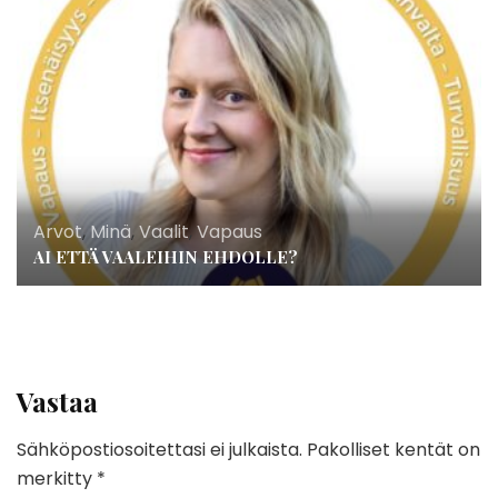
Arvot
,
Minä
,
Vaalit
,
Vapaus
AI ETTÄ VAALEIHIN EHDOLLE?
Vastaa
Sähköpostiosoitettasi ei julkaista.
Pakolliset kentät on
merkitty
*