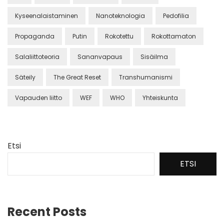
Kyseenalaistaminen
Nanoteknologia
Pedofilia
Propaganda
Putin
Rokotettu
Rokottamaton
Salaliittoteoria
Sananvapaus
Sisäilma
Säteily
The Great Reset
Transhumanismi
Vapauden liitto
WEF
WHO
Yhteiskunta
Etsi
ETSI
Recent Posts