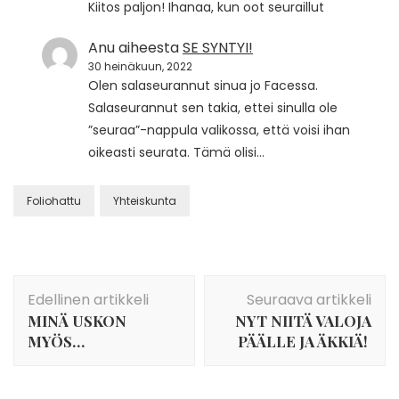
Kiitos paljon! Ihanaa, kun oot seuraillut
Anu
aiheesta
SE SYNTYI!
30 heinäkuun, 2022
Olen salaseurannut sinua jo Facessa.
Salaseurannut sen takia, ettei sinulla ole
”seuraa”-nappula valikossa, että voisi ihan
oikeasti seurata. Tämä olisi…
Foliohattu
Yhteiskunta
Artikkelien
Edellinen artikkeli
Seuraava artikkeli
selaus
MINÄ USKON
NYT NIITÄ VALOJA
MYÖS…
PÄÄLLE JA ÄKKIÄ!