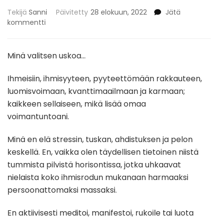
Tekijä
Sanni
Päivitetty
28 elokuun, 2022
Jätä
artikkeliin
kommentti
MINÄ
VALITSEN
USKOA…
Minä valitsen uskoa…
Ihmeisiin, ihmisyyteen, pyyteettömään rakkauteen,
luomisvoimaan, kvanttimaailmaan ja karmaan;
kaikkeen sellaiseen, mikä lisää omaa
voimantuntoani.
Minä en elä stressin, tuskan, ahdistuksen ja pelon
keskellä. En, vaikka olen täydellisen tietoinen niistä
tummista pilvistä horisontissa, jotka uhkaavat
nielaista koko ihmisrodun mukanaan harmaaksi
persoonattomaksi massaksi.
En aktiivisesti meditoi, manifestoi, rukoile tai luota