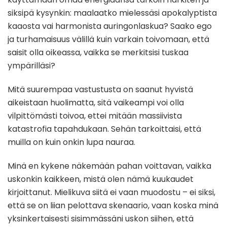
siksipä kysynkin: maalaatko mielessäsi apokalyptista
kaaosta vai harmonista auringonlaskua? Saako ego
ja turhamaisuus välillä kuin varkain toivomaan, että
saisit olla oikeassa, vaikka se merkitsisi tuskaa
ympärilläsi?
Mitä suurempaa vastustusta on saanut hyvistä
aikeistaan huolimatta, sitä vaikeampi voi olla
vilpittömästi toivoa, ettei mitään massiivista
katastrofia tapahdukaan. Sehän tarkoittaisi, että
muilla on kuin onkin lupa nauraa.
Minä en kykene näkemään pahan voittavan, vaikka
uskonkin kaikkeen, mistä olen nämä kuukaudet
kirjoittanut. Mielikuva siitä ei vaan muodostu – ei siksi,
että se on liian pelottava skenaario, vaan koska minä
yksinkertaisesti sisimmässäni uskon siihen, että