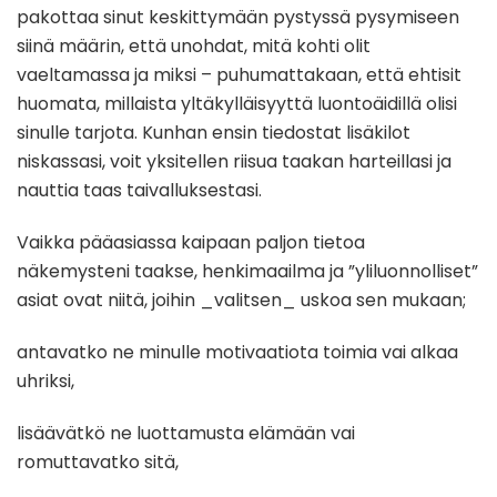
pakottaa sinut keskittymään pystyssä pysymiseen
siinä määrin, että unohdat, mitä kohti olit
vaeltamassa ja miksi – puhumattakaan, että ehtisit
huomata, millaista yltäkylläisyyttä luontoäidillä olisi
sinulle tarjota. Kunhan ensin tiedostat lisäkilot
niskassasi, voit yksitellen riisua taakan harteillasi ja
nauttia taas taivalluksestasi.
Vaikka pääasiassa kaipaan paljon tietoa
näkemysteni taakse, henkimaailma ja ”yliluonnolliset”
asiat ovat niitä, joihin _valitsen_ uskoa sen mukaan;
antavatko ne minulle motivaatiota toimia vai alkaa
uhriksi,
lisäävätkö ne luottamusta elämään vai
romuttavatko sitä,