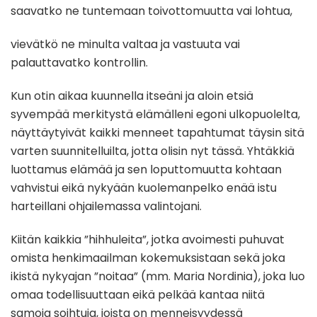
saavatko ne tuntemaan toivottomuutta vai lohtua,
vievätkö ne minulta valtaa ja vastuuta vai
palauttavatko kontrollin.
Kun otin aikaa kuunnella itseäni ja aloin etsiä
syvempää merkitystä elämälleni egoni ulkopuolelta,
näyttäytyivät kaikki menneet tapahtumat täysin sitä
varten suunnitelluilta, jotta olisin nyt tässä. Yhtäkkiä
luottamus elämää ja sen loputtomuutta kohtaan
vahvistui eikä nykyään kuolemanpelko enää istu
harteillani ohjailemassa valintojani.
Kiitän kaikkia ”hihhuleita”, jotka avoimesti puhuvat
omista henkimaailman kokemuksistaan sekä joka
ikistä nykyajan ”noitaa” (mm. Maria Nordinia), joka luo
omaa todellisuuttaan eikä pelkää kantaa niitä
samoja soihtuja, joista on menneisyydessä