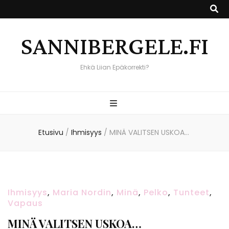
SANNIBERGELE.FI
Ehkä Liian Epäkorrekti?
Etusivu
/
Ihmisyys
/
MINÄ VALITSEN USKOA…
Ihmisyys
,
Maria Nordin
,
Minä
,
Pelko
,
Tunteet
,
Vapaus
MINÄ VALITSEN USKOA…