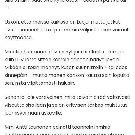
et.
Uskon, että meissä kaikissa on Luoja, mutta jotkut
ovat osanneet toisia paremmin valjastaa sen voimat
käyttöönsä.
Minäkin huomaan eläväni nyt juuri sellaista elämää
kuin 15 vuotta sitten kerroin ääneen haaveilevani.
Mikään ei tosin mennyt, kuten suunnittelin – tai edes
sinnepäin – mutta monen karikon kautta sain lopulta
sen, mitä vilpittömästi halusin.
Sanonta ”ole varovainen, mitä toivot” pitää valtavasti
viisautta sisällään ja se on erityisen tärkeä muistutus
luomisvoimaan uskoville.
Mm. Antti Launonen painotti taannoin ihmisiä
käyttämään omaa energiaansa tarkoin harkiten ja