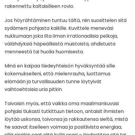
rakennettu kaltaisilleen rovio.
Jos höyrähtäminen tuntuu tältä, niin suosittelen sitä
sydämeni pohjasta kaikille. Kuvittele meneväsi
nukkumaan joka ilta ilman irrationaalisia pelkoja,
välähdyksiä häpeällisistä muistoista, ahdistusta
menneestä tai huolia huomisesta.
Minä en kaipaa tiedeyhteisön hyväksyntää sille
kokemukselleni, että mielenrauha, luottamus
elämään ja turvallisuuden tunne löytyivät
vaihtoehtoisia uria pitkin.
Toivoisin myös, että vaikka oma maailmankuvasi
pohjaisi tiukasti tutkittuun tietoon, antaisit ihmisten
löytää uskonsa, toivonsa ja rakkautensa sieltä, mistä
he saavat itselleen voimaa ja positiivista energiaa,
sillä sinäkin saat siitä kyllä osasi – tiedostitpa sitä tai