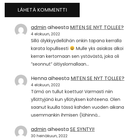
admin
aiheesta
MITEN SE NYT TOLLEE?
4 elokuun, 2022
Sillä älykkyydellähän onkin tapana kerralla
karata lopullisesti
Mulle yks asiakas alkoi
kerran kertomaan sen ystävästä, joka oli
”seonnut” äitiyslomallaan…
Henna
aiheesta
MITEN SE NYT TOLLEE?
4 elokuun, 2022
Tämä on tullut koettua! Varmasti niin
yllättyjänä kun yllätyksen kohteena. Olen
saanut kuulla tässä kahden vuoden aikana
usemmankin ihmisen (lähinnä…
admin
aiheesta
SE SYNTYI!
30 heinäkuun, 2022