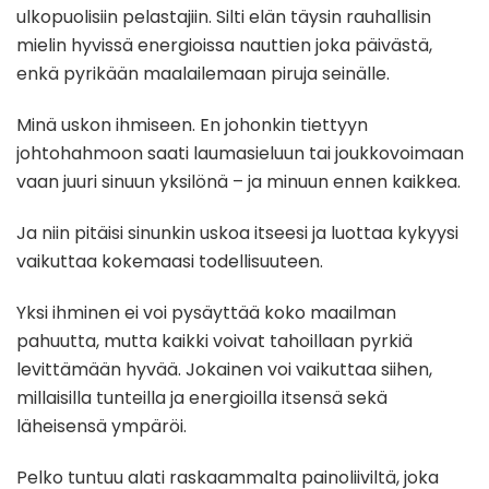
ulkopuolisiin pelastajiin. Silti elän täysin rauhallisin
mielin hyvissä energioissa nauttien joka päivästä,
enkä pyrikään maalailemaan piruja seinälle.
Minä uskon ihmiseen. En johonkin tiettyyn
johtohahmoon saati laumasieluun tai joukkovoimaan
vaan juuri sinuun yksilönä – ja minuun ennen kaikkea.
Ja niin pitäisi sinunkin uskoa itseesi ja luottaa kykyysi
vaikuttaa kokemaasi todellisuuteen.
Yksi ihminen ei voi pysäyttää koko maailman
pahuutta, mutta kaikki voivat tahoillaan pyrkiä
levittämään hyvää. Jokainen voi vaikuttaa siihen,
millaisilla tunteilla ja energioilla itsensä sekä
läheisensä ympäröi.
Pelko tuntuu alati raskaammalta painoliiviltä, joka