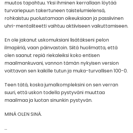
muutos tapahtuu. Yksi ihminen kerrallaan löytää
turvariepuun takertuneen taistelumielensä,
rohkaistuu puolustamaan oikeuksiaan ja passiivinen
uhri-mentaliteetti vaihtuu aktiiviseen vaikuttamiseen.
En ole jakanut uskomuksiani lisätäkseni pelon
ilmapiiriä, vaan päinvastoin. Siitä huolimatta, että
olen saanut repiä riekaleiksi koko entisen
maailmankuvani, vannon tämän nykyisen version
voittavan sen kaikille tutun ja muka-turvallisen 100-0.
Teen tätä, koska jumalkompleksini on sen verran
suuri, että uskon todella pystyväni muuttaa
maailmaa ja luotan sinunkin pystyvän.
MINÄ OLEN SINÄ.
…