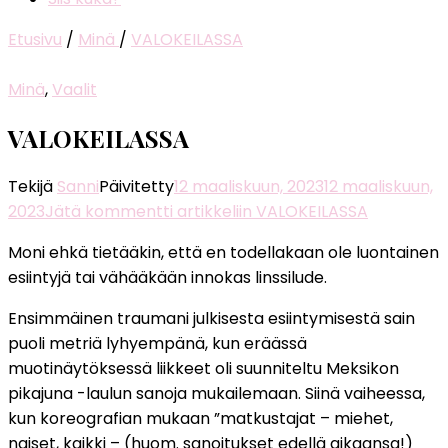
Etusivu
/
Minä
/
VALOKEILASSA
Minä
,
Vaalit
VALOKEILASSA
Tekijä
Sanni
Päivitetty
12 maaliskuun, 2023
12 maaliskuun,
2023
Jätä kommentti
artikkeliin VALOKEILASSA
Moni ehkä tietääkin, että en todellakaan ole luontainen
esiintyjä tai vähääkään innokas linssilude.
Ensimmäinen traumani julkisesta esiintymisestä sain
puoli metriä lyhyempänä, kun eräässä
muotinäytöksessä liikkeet oli suunniteltu Meksikon
pikajuna -laulun sanoja mukailemaan. Siinä vaiheessa,
kun koreografian mukaan ”matkustajat – miehet,
naiset, kaikki – (huom. sanoitukset edellä aikaansa!)