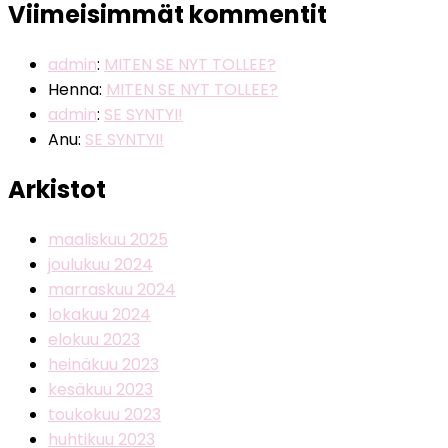
Viimeisimmät kommentit
admin
:
MITEN SE NYT TOLLEE?
Henna
:
MITEN SE NYT TOLLEE?
admin
:
SE SYNTYI!
Anu
:
SE SYNTYI!
Arkistot
maaliskuu 2025
joulukuu 2024
marraskuu 2024
lokakuu 2024
elokuu 2023
heinäkuu 2023
kesäkuu 2023
toukokuu 2023
huhtikuu 2023