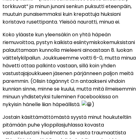
torkkuvat” ja minun junani senkun puksutti eteenpäin,
muutuin
punaisemmaksi kuin krepattuja hiuksiani
koristava rusettipanta. Yleisöä nauratti, minua ei.
Koko yläaste kun yleensäkin on yhtä häpeän
riemuvoittoa, pystyn kaikista esiintymiskokemuksistani
palauttamaan kunnolla mieleeni ainoastaan 8. luokan
väittelykilpailun. Joukkueemme voitti 6-0, mutta minua
hävetti ottaa palkinto vastaan, sillä koin yhden
vastustajajoukkueen jäsenen pärjänneen paljon meitä
paremmin. (Olisin tägännyt O:n antaakseni vihdoin
kunnian sinne, minne se kuului, mutta mitä ilmeisemmin
minuun yhdistetyksi tuleminen Facebookissa on
nykyisin hänelle liian häpeällistä.
)
Jostain käsittämättömästä syystä minut houkuteltiin
pitämään puhe ylioppilasjuhlassa kovasta
vastustelustani huolimatta. Se vasta traumaattista