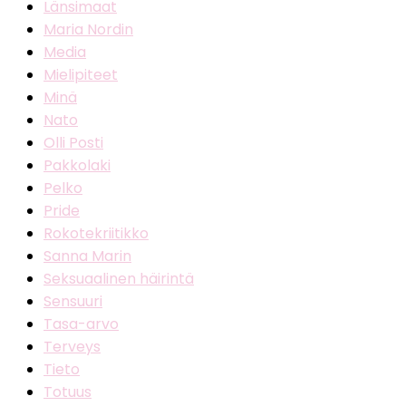
Länsimaat
Maria Nordin
Media
Mielipiteet
Minä
Nato
Olli Posti
Pakkolaki
Pelko
Pride
Rokotekriitikko
Sanna Marin
Seksuaalinen häirintä
Sensuuri
Tasa-arvo
Terveys
Tieto
Totuus