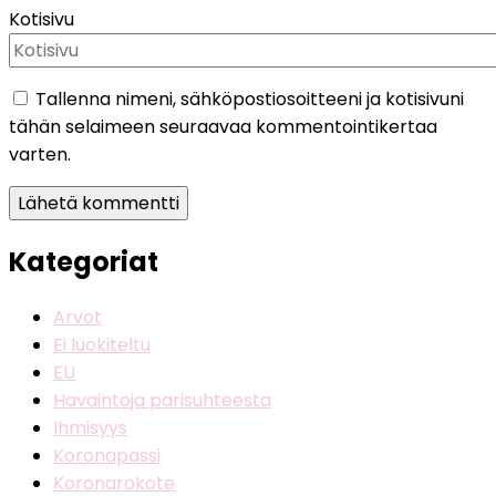
Kotisivu
Tallenna nimeni, sähköpostiosoitteeni ja kotisivuni
tähän selaimeen seuraavaa kommentointikertaa
varten.
Kategoriat
Arvot
Ei luokiteltu
EU
Havaintoja parisuhteesta
Ihmisyys
Koronapassi
Koronarokote