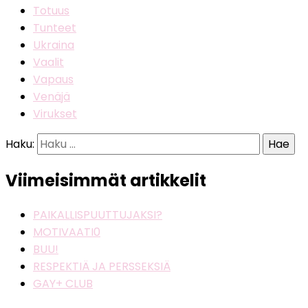
Totuus
Tunteet
Ukraina
Vaalit
Vapaus
Venäjä
Virukset
Haku:
Viimeisimmät artikkelit
PAIKALLISPUUTTUJAKSI?
MOTIVAATI0
BUU!
RESPEKTIÄ JA PERSSEKSIÄ
GAY+ CLUB