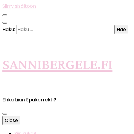
Siirry sisältöön
Haku:
SANNIBERGELE.FI
Ehkä Liian Epäkorrekti?
Close
Siis kuka?