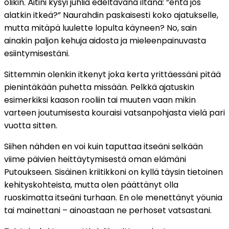
olikin. Äitini kysyi juhlia edeltävänä iltana: ”entä jos
alatkin itkeä?” Naurahdin paskaisesti koko ajatukselle,
mutta mitäpä luulette lopulta käyneen? No, sain
ainakin paljon kehuja aidosta ja mieleenpainuvasta
esiintymisestäni.
Sittemmin olenkin itkenyt joka kerta yrittäessäni pitää
pienintäkään puhetta missään. Pelkkä ajatuskin
esimerkiksi kaason rooliin tai muuten vaan mikin
varteen joutumisesta kouraisi vatsanpohjasta vielä pari
vuotta sitten.
Siihen nähden en voi kuin taputtaa itseäni selkään
viime päivien heittäytymisestä oman elämäni
Putoukseen. Sisäinen kriitikkoni on kyllä täysin tietoinen
kehityskohteista, mutta olen päättänyt olla
ruoskimatta itseäni turhaan. En ole menettänyt yöunia
tai mainettani – ainoastaan ne perhoset vatsastani.