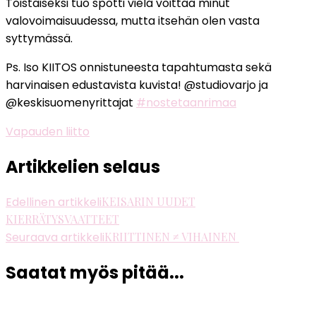
Toistaiseksi tuo spotti vielä voittaa minut
valovoimaisuudessa, mutta itsehän olen vasta
syttymässä.
Ps. Iso KIITOS onnistuneesta tapahtumasta sekä
harvinaisen edustavista kuvista! @studiovarjo ja
@keskisuomenyrittajat
#nostetaanrimaa
Vapauden liitto
Artikkelien selaus
Edellinen artikkeli
KEISARIN UUDET
KIERRÄTYSVAATTEET
Seuraava artikkeli
KRIITTINEN ≠ VIHAINEN
Saatat myös pitää...