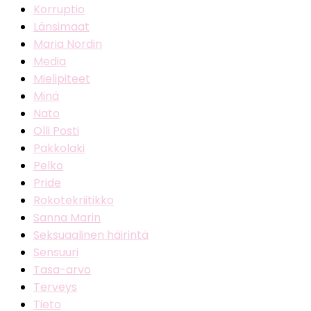
Korruptio
Länsimaat
Maria Nordin
Media
Mielipiteet
Minä
Nato
Olli Posti
Pakkolaki
Pelko
Pride
Rokotekriitikko
Sanna Marin
Seksuaalinen häirintä
Sensuuri
Tasa-arvo
Terveys
Tieto