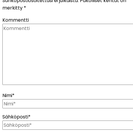
Sähköpostiosoitettasi ei julkaista.
Pakolliset kentät on
merkitty
*
Kommentti
Nimi
*
Sähköposti
*