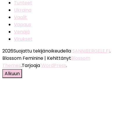
Tunteet
Ukraina
Vaalit
Vapaus
Venäjä
Virukset
2026Suojattu tekijänoikeudella
SANNIBERGELE.FI
.
Blossom Feminine | Kehittänyt
Blossom
Themes
.Tarjoaja
WordPress
.
Alkuun