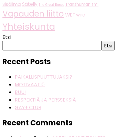
Säteily
Sisäilma
Transhumanismi
The Great Reset
Vapauden liitto
WEF
WHO
Yhteiskunta
Etsi
Etsi
Recent Posts
PAIKALLISPUUTTUJAKSI?
MOTIVAATI0
BUU!
RESPEKTIÄ JA PERSSEKSIÄ
GAY+ CLUB
Recent Comments