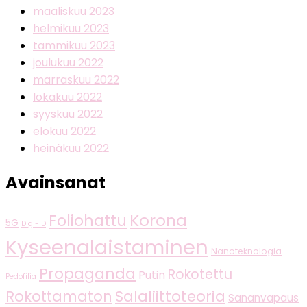
maaliskuu 2023
helmikuu 2023
tammikuu 2023
joulukuu 2022
marraskuu 2022
lokakuu 2022
syyskuu 2022
elokuu 2022
heinäkuu 2022
Avainsanat
Korona
Foliohattu
5G
Digi-ID
Kyseenalaistaminen
Nanoteknologia
Propaganda
Rokotettu
Putin
Pedofilia
Salaliittoteoria
Rokottamaton
Sananvapaus