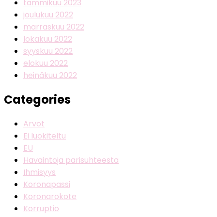
tammikuu 2023
joulukuu 2022
marraskuu 2022
lokakuu 2022
syyskuu 2022
elokuu 2022
heinäkuu 2022
Categories
Arvot
Ei luokiteltu
EU
Havaintoja parisuhteesta
Ihmisyys
Koronapassi
Koronarokote
Korruptio