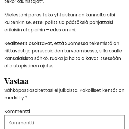
teko”kaunistajat”.
Mielestäni paras teko yhteiskunnan kannalta olisi
kuitenkin se, ettei poliittisia päätöksiä pohjattaisi
erilaisiin utopioihin – edes omiini.
Realiteetit osoittavat, että Suomessa tekemistä on
riittävästi jo perusasioiden turvaamisessa, sillä osalle
kansalaisista sähkö, ruoka ja hoito alkavat itsessään
olla utopistinen ajatus.
Vastaa
Sähköpostiosoitettasi ei julkaista.
Pakolliset kentät on
merkitty
*
Kommentti