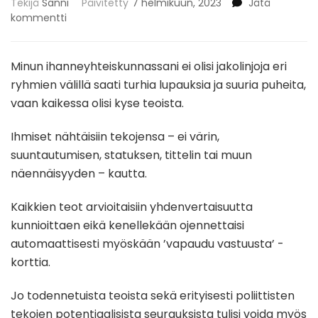
Tekijä
Sanni
Päivitetty
7 helmikuun, 2023
Jätä
artikkeliin
kommentti
MINUN
UTOPIANI
Minun ihanneyhteiskunnassani ei olisi jakolinjoja eri
ryhmien välillä saati turhia lupauksia ja suuria puheita,
vaan kaikessa olisi kyse teoista.
Ihmiset nähtäisiin tekojensa – ei värin,
suuntautumisen, statuksen, tittelin tai muun
näennäisyyden – kautta.
Kaikkien teot arvioitaisiin yhdenvertaisuutta
kunnioittaen eikä kenellekään ojennettaisi
automaattisesti myöskään ’vapaudu vastuusta’ -
korttia.
Jo todennetuista teoista sekä erityisesti poliittisten
tekojen potentiaalisista seurauksista tulisi voida myös