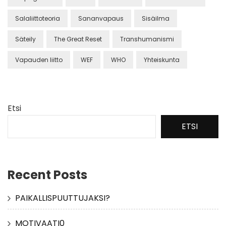
Salaliittoteoria
Sananvapaus
Sisäilma
Säteily
The Great Reset
Transhumanismi
Vapauden liitto
WEF
WHO
Yhteiskunta
Etsi
ETSI
Recent Posts
PAIKALLISPUUTTUJAKSI?
MOTIVAATI0