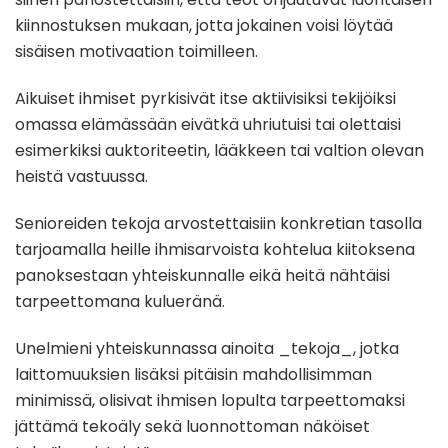
kiinnostuksen mukaan, jotta jokainen voisi löytää
sisäisen motivaation toimilleen.
Aikuiset ihmiset pyrkisivät itse aktiivisiksi tekijöiksi
omassa elämässään eivätkä uhriutuisi tai olettaisi
esimerkiksi auktoriteetin, lääkkeen tai valtion olevan
heistä vastuussa.
Senioreiden tekoja arvostettaisiin konkretian tasolla
tarjoamalla heille ihmisarvoista kohtelua kiitoksena
panoksestaan yhteiskunnalle eikä heitä nähtäisi
tarpeettomana kulueränä.
Unelmieni yhteiskunnassa ainoita _tekoja_, jotka
laittomuuksien lisäksi pitäisin mahdollisimman
minimissä, olisivat ihmisen lopulta tarpeettomaksi
jättämä tekoäly sekä luonnottoman näköiset