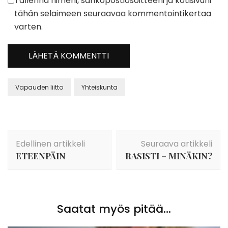
Tallenna nimeni, sähköpostiosoitteeni ja kotisivuni
tähän selaimeen seuraavaa kommentointikertaa
varten.
Vapauden liitto
Yhteiskunta
Artikkelien
Edellinen artikkeli
Seuraava artikkeli
selaus
ETEENPÄIN
RASISTI – MINÄKIN?
Saatat myös pitää...