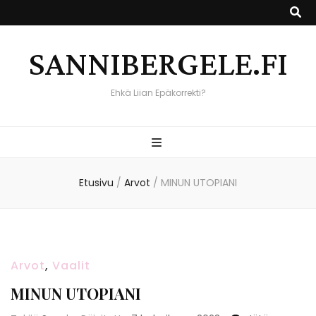
SANNIBERGELE.FI
Ehkä Liian Epäkorrekti?
Etusivu
/
Arvot
/
MINUN UTOPIANI
Arvot
,
Vaalit
MINUN UTOPIANI