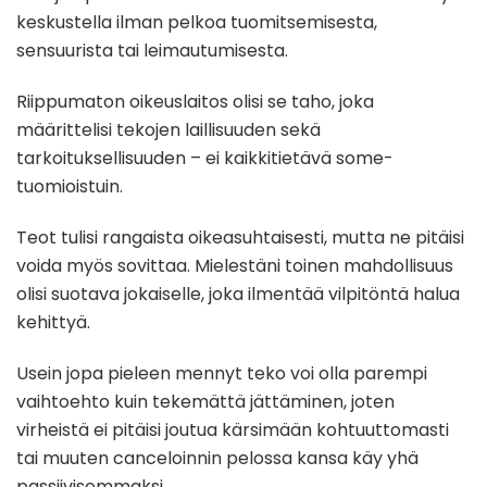
keskustella ilman pelkoa tuomitsemisesta,
sensuurista tai leimautumisesta.
Riippumaton oikeuslaitos olisi se taho, joka
määrittelisi tekojen laillisuuden sekä
tarkoituksellisuuden – ei kaikkitietävä some-
tuomioistuin.
Teot tulisi rangaista oikeasuhtaisesti, mutta ne pitäisi
voida myös sovittaa. Mielestäni toinen mahdollisuus
olisi suotava jokaiselle, joka ilmentää vilpitöntä halua
kehittyä.
Usein jopa pieleen mennyt teko voi olla parempi
vaihtoehto kuin tekemättä jättäminen, joten
virheistä ei pitäisi joutua kärsimään kohtuuttomasti
tai muuten canceloinnin pelossa kansa käy yhä
passiivisemmaksi.