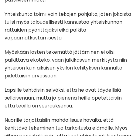
Yhteiskunta toimii vain tekojen pohjalta, joten jokaista
tulisi myös taloudellisesti kannustaa yhteiskunnan
rattaiden pyörittäjäksi eikä palkita
vapaamatkustamisesta.
Myöskään lasten tekemättä jättäminen ei olisi
palkittava ekoteko, vaan jälkikasvun merkitystä niin
yhteisön kuin aikuisen yksilön kehityksen kannalta
pidettäisiin arvossaan.
Lapsille tehtäisiin selväksi, että he ovat täydellisiä
sellaisenaan, mutta jo pienenä heille opetettaisiin,
että teoilla on seurauksensa.
Nuorille tarjottaisiin mahdollisuus havaita, että
kehittävä tekeminen tuo tarkoitusta elämälle. Myös
siihen panostettaisiin, että teot ohjautuvat luontaisen