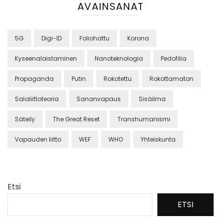
AVAINSANAT
5G
Digi-ID
Foliohattu
Korona
Kyseenalaistaminen
Nanoteknologia
Pedofilia
Propaganda
Putin
Rokotettu
Rokottamaton
Salaliittoteoria
Sananvapaus
Sisäilma
Säteily
The Great Reset
Transhumanismi
Vapauden liitto
WEF
WHO
Yhteiskunta
Etsi
ETSI