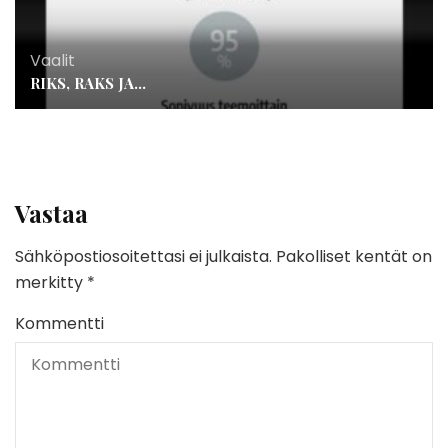
Vaalit
RIKS, RAKS JA…
Vastaa
Sähköpostiosoitettasi ei julkaista.
Pakolliset kentät on
merkitty
*
Kommentti