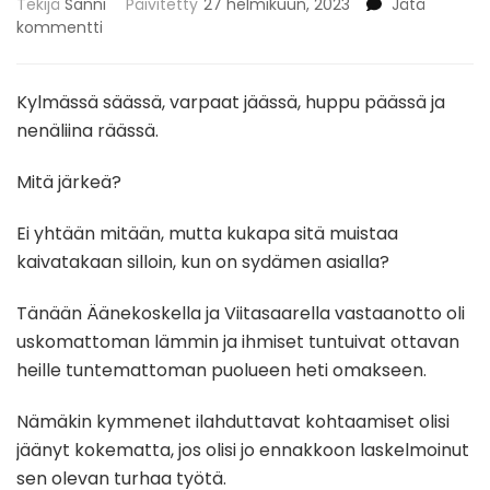
Tekijä
Sanni
Päivitetty
27 helmikuun, 2023
Jätä
artikkeliin
kommentti
TURHAA
TYÖTÄ
TELTALLA?
Kylmässä säässä, varpaat jäässä, huppu päässä ja
nenäliina räässä.
Mitä järkeä?
Ei
yhtään mitään, mutta kukapa sitä muistaa
kaivatakaan silloin, kun on sydämen asialla?
Tänään Äänekoskella ja Viitasaarella vastaanotto oli
uskomattoman lämmin ja ihmiset tuntuivat ottavan
heille tuntemattoman puolueen heti omakseen.
Nämäkin kymmenet ilahduttavat kohtaamiset olisi
jäänyt kokematta, jos olisi jo ennakkoon laskelmoinut
sen olevan turhaa työtä.