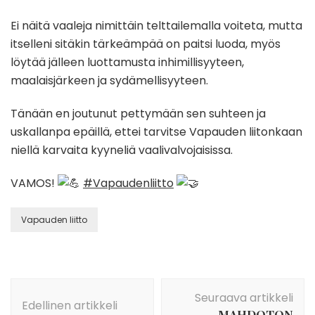
Ei näitä vaaleja nimittäin telttailemalla voiteta, mutta
itselleni sitäkin tärkeämpää on paitsi luoda, myös
löytää jälleen luottamusta inhimillisyyteen,
maalaisjärkeen ja sydämellisyyteen.
Tänään en joutunut pettymään sen suhteen ja
uskallanpa epäillä, ettei tarvitse Vapauden liitonkaan
niellä karvaita kyyneliä vaalivalvojaisissa.
VAMOS!
#Vapaudenliitto
Vapauden liitto
Artikkelien
Seuraava artikkeli
selaus
Edellinen artikkeli
MAHDOTON