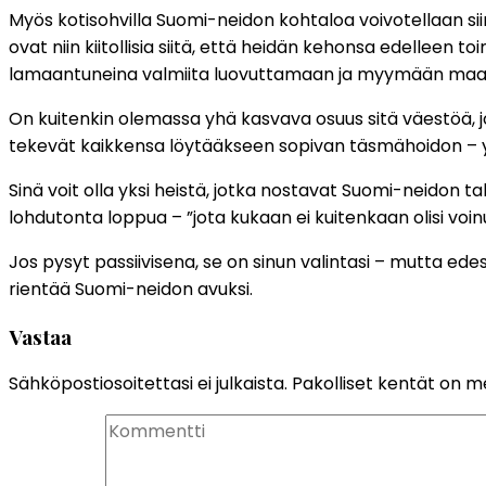
Myös kotisohvilla Suomi-neidon kohtaloa voivotellaan si
ovat niin kiitollisia siitä, että heidän kehonsa edelleen
lamaantuneina valmiita luovuttamaan ja myymään maa
On kuitenkin olemassa yhä kasvava osuus sitä väestöä, jo
tekevät kaikkensa löytääkseen sopivan täsmähoidon – yks
Sinä voit olla yksi heistä, jotka nostavat Suomi-neidon tak
lohdutonta loppua – ”jota kukaan ei kuitenkaan olisi voin
Jos pysyt passiivisena, se on sinun valintasi – mutta ede
rientää Suomi-neidon avuksi.
Vastaa
Sähköpostiosoitettasi ei julkaista.
Pakolliset kentät on m