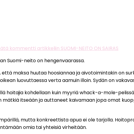
Jätä kommentti
artikkeliin SUOMI-NEITO ON SAIRAS
vaan Suomi-neito on hengenvaarassa.
, että maksa huutaa hoosiannaa ja aivotoimintakin on surk
oikean luovuttaessa verta aamuin illoin. Sydän on vakavas
sillä hoitajia kohdellaan kuin myyriä whack-a-mole-pelis
uvan mätkiä itseään ja auttaneet kaivamaan jopa omat kuo
rillä, mutta konkreettista apua ei ole tarjolla. Hoitopr
ntämään omia tai yhteisiä virheitään.