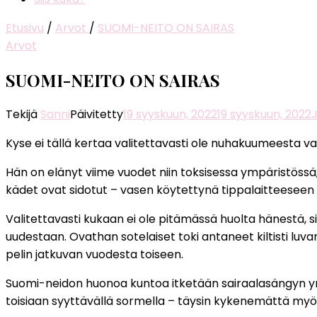
Etusivu
/
Arvot
/
SUOMI-NEITO ON SAIRAS
Arvot
SUOMI-NEITO ON SAIRAS
Tekijä
Sanni
Päivitetty
19 syyskuun, 2022
19 syyskuun, 2022
Kyse ei tällä kertaa valitettavasti ole nuhakuumeesta 
Hän on elänyt viime vuodet niin toksisessa ympäristössä
kädet ovat sidotut – vasen köytettynä tippalaitteeseen 
Valitettavasti kukaan ei ole pitämässä huolta hänestä, 
uudestaan. Ovathan sotelaiset toki antaneet kiltisti l
pelin jatkuvan vuodesta toiseen.
Suomi-neidon huonoa kuntoa itketään sairaalasängyn ympä
toisiaan syyttävällä sormella – täysin kykenemättä myö