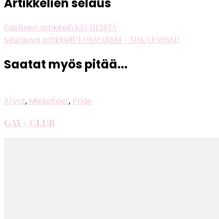
Artikkelien selaus
Edellinen artikkeli
YKSI HEISTÄ
Seuraava artikkeli
ULOSMARSSI – MIKÄ FARSSI!
Saatat myös pitää...
Arvot
,
Mielipiteet
,
Pride
GAY+ CLUB