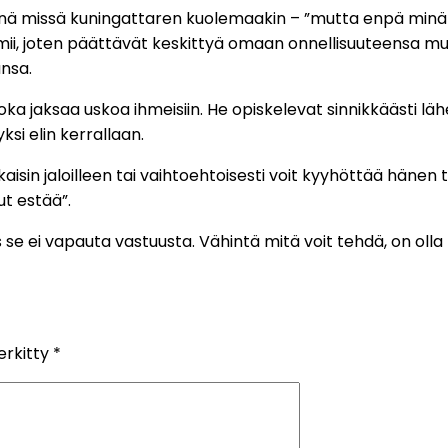
inä missä kuningattaren kuolemaakin – ”mutta enpä minä nä
 toimii, joten päättävät keskittyä omaan onnellisuuteensa m
nsa.
ka jaksaa uskoa ihmeisiin. He opiskelevat sinnikkäästi lä
i elin kerrallaan.
aisin jaloilleen tai vaihtoehtoisesti voit kyyhöttää hänen t
ut estää”.
s se ei vapauta vastuusta. Vähintä mitä voit tehdä, on oll
erkitty
*