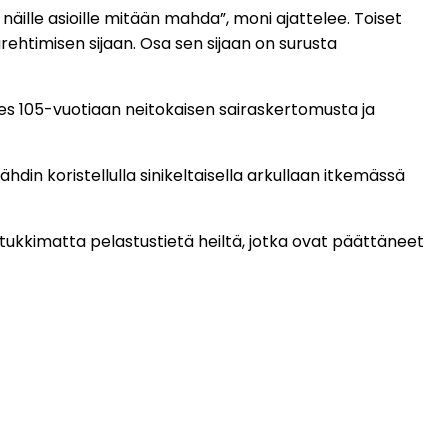
ille asioille mitään mahda”, moni ajattelee. Toiset
urehtimisen sijaan. Osa sen sijaan on surusta
hes 105-vuotiaan neitokaisen sairaskertomusta ja
ähdin koristellulla sinikeltaisella arkullaan itkemässä
a tukkimatta pelastustietä heiltä, jotka ovat päättäneet