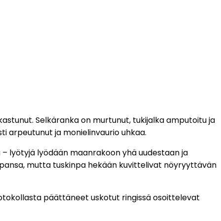
astunut. Selkäranka on murtunut, tukijalka amputoitu ja
ti arpeutunut ja monielinvaurio uhkaa.
sä – lyötyjä lyödään maanrakoon yhä uudestaan ja
ppansa, mutta tuskinpa hekään kuvittelivat nöyryyttävän
otokollasta päättäneet uskotut ringissä osoittelevat