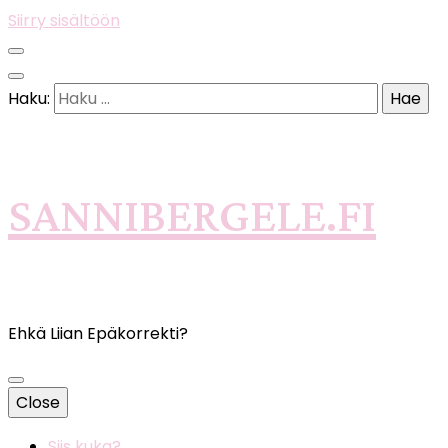
Siirry sisältöön
Haku:
SANNIBERGELE.FI
Ehkä Liian Epäkorrekti?
Close
Siis kuka?