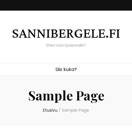
SANNIBERGELE.FI
Ehkä Liian Epäkorrekti?
Siis kuka?
Sample Page
Etusivu
/
Sample Page