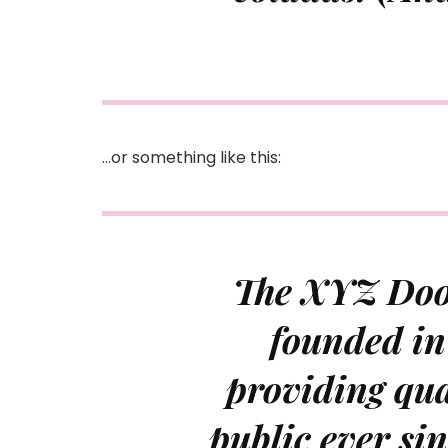
…or something like this:
The XYZ Doo
founded in
providing qua
public ever si