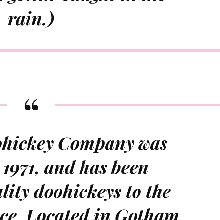
rain.)
hickey Company was
 1971, and has been
lity doohickeys to the
nce. Located in Gotham