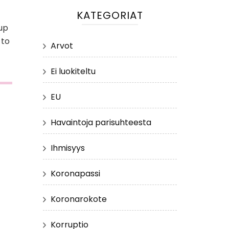
KATEGORIAT
 up
 to
Arvot
Ei luokiteltu
EU
Havaintoja parisuhteesta
Ihmisyys
Koronapassi
Koronarokote
Korruptio