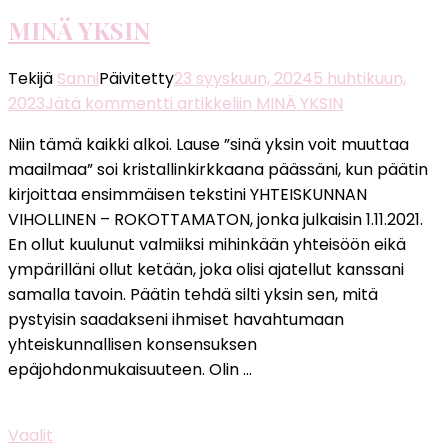
MINÄ YKSIN
Tekijä
Sanni
Päivitetty
23 syyskuun, 2024
5 huhtikuun,
2023
Jätä kommentti
artikkeliin MINÄ YKSIN
Niin tämä kaikki alkoi. Lause ”sinä yksin voit muuttaa
maailmaa” soi kristallinkirkkaana päässäni, kun päätin
kirjoittaa ensimmäisen tekstini YHTEISKUNNAN
VIHOLLINEN – ROKOTTAMATON, jonka julkaisin 1.11.2021.
En ollut kuulunut valmiiksi mihinkään yhteisöön eikä
ympärilläni ollut ketään, joka olisi ajatellut kanssani
samalla tavoin. Päätin tehdä silti yksin sen, mitä
pystyisin saadakseni ihmiset havahtumaan
yhteiskunnallisen konsensuksen
epäjohdonmukaisuuteen. Olin …
Vaalit