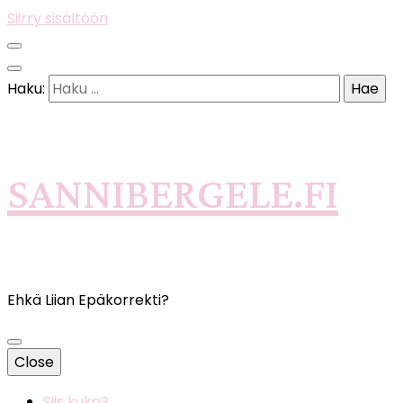
Siirry sisältöön
Haku:
SANNIBERGELE.FI
Ehkä Liian Epäkorrekti?
Close
Siis kuka?