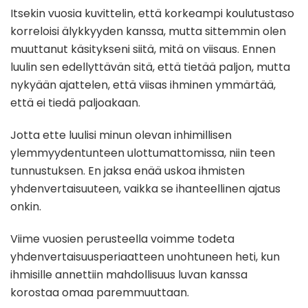
Itsekin vuosia kuvittelin, että korkeampi koulutustaso
korreloisi älykkyyden kanssa, mutta sittemmin olen
muuttanut käsitykseni siitä, mitä on viisaus. Ennen
luulin sen edellyttävän sitä, että tietää paljon, mutta
nykyään ajattelen, että viisas ihminen ymmärtää,
että ei tiedä paljoakaan.
Jotta ette luulisi minun olevan inhimillisen
ylemmyydentunteen ulottumattomissa, niin teen
tunnustuksen. En jaksa enää uskoa ihmisten
yhdenvertaisuuteen, vaikka se ihanteellinen ajatus
onkin.
Viime vuosien perusteella voimme todeta
yhdenvertaisuusperiaatteen unohtuneen heti, kun
ihmisille annettiin mahdollisuus luvan kanssa
korostaa omaa paremmuuttaan.