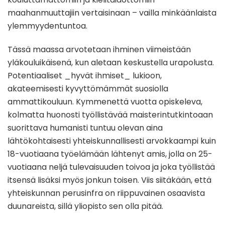
maahanmuuttajiin vertaisinaan – vailla minkäänlaista
ylemmyydentuntoa.
Tässä maassa arvotetaan ihminen viimeistään
yläkouluikäisenä, kun aletaan keskustella urapolusta.
Potentiaaliset _hyvät ihmiset_ lukioon,
akateemisesti kyvyttömämmät suosiolla
ammattikouluun. Kymmenettä vuotta opiskeleva,
kolmatta huonosti työllistävää maisterintutkintoaan
suorittava humanisti tuntuu olevan aina
lähtökohtaisesti yhteiskunnallisesti arvokkaampi kuin
18-vuotiaana työelämään lähtenyt amis, jolla on 25-
vuotiaana neljä tulevaisuuden toivoa ja joka työllistää
itsensä lisäksi myös jonkun toisen. Viis siitäkään, että
yhteiskunnan perusinfra on riippuvainen osaavista
duunareista, sillä yliopisto sen olla pitää.