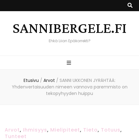
SANNIBERGELE.FI
Ehkä Liian Epäkorrekti?
Etusivu
/
Arvot
/
SANNI UKKONEN JYRÄHTÄÄ:
Yhdenvertaisuuden nimeen vannova paremmisto on
tekopyhyyden huippu
Arvot
,
Ihmisyys
,
Mielipiteet
,
Tieto
,
Totuus
,
Tunteet