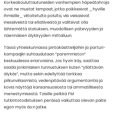
Korkeakouluttautuneiden vanhempien häpeätahroja
ovat ne mustat lampaat, jotka poikkesivat _hyville
ihmisille_ viitoitetulta polulta, viis veisasivat
inessiiveistä tai ellatiiveistä ja valitsivat olla
lähtemättä statuksen, muodollisen pätevyyden ja
näennäisen älykkyyden mittailuun.
Tässä yhteiskunnassa pintakäsittelijöihin ja parturi-
kampaajiin suhtaudutaan ”paremmiston”
keskuudessa eriarvoisina. Jos hyvin käy, saattaa
saada jonkinlaisen tunnustuksen kuten ”yllättävän
älykäs”, mutta sekin edellyttää tarkkaa
pilkunviilaamista, vedenpitävää argumentointia ja
kovia näyttöjä kansansuosiosta tai ammatillisesta
menestymisestä. Toisille pelkkä FM
tutkintotodistuksen perässä vaikuttaa olevan paitsi
egon myös äo:n jatke.