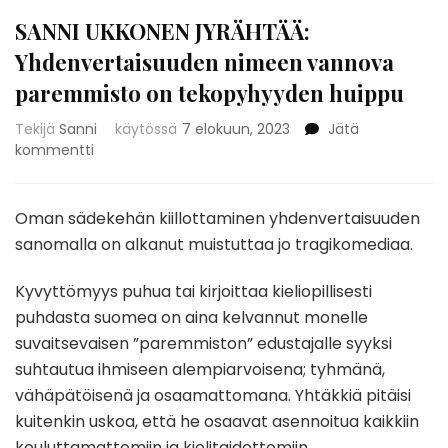
SANNI UKKONEN JYRÄHTÄÄ:
Yhdenvertaisuuden nimeen vannova
paremmisto on tekopyhyyden huippu
Tekijä
Sanni
käytössä
7 elokuun, 2023
Jätä
artikkeliin
kommentti
SANNI
UKKONEN
JYRÄHTÄÄ:
Oman sädekehän kiillottaminen yhdenvertaisuuden
Yhdenvertaisuuden
sanomalla on alkanut muistuttaa jo tragikomediaa.
nimeen
vannova
Kyvyttömyys puhua tai kirjoittaa kieliopillisesti
paremmisto
puhdasta suomea on aina kelvannut monelle
on
tekopyhyyden
suvaitsevaisen ”paremmiston” edustajalle syyksi
huippu
suhtautua ihmiseen alempiarvoisena; tyhmänä,
vähäpätöisenä ja osaamattomana. Yhtäkkiä pitäisi
kuitenkin uskoa, että he osaavat asennoitua kaikkiin
kouluttamattomiin ja kielitaidottomiin