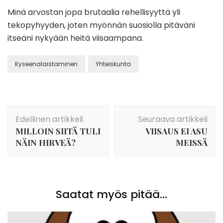
Minä arvostan jopa brutaalia rehellisyyttä yli
tekopyhyyden, joten myönnän suosiolla pitäväni
itseäni nykyään heitä viisaampana.
Kyseenalaistaminen
Yhteiskunta
Artikkelien
Edellinen artikkeli
Seuraava artikkeli
selaus
MILLOIN SIITÄ TULI
VIISAUS EI ASU
NÄIN HIRVEÄ?
MEISSÄ
Saatat myös pitää...