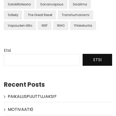
Salaliittoteoria
Sananvapaus
Sisäilma
Säteily
The Great Reset
Transhumanismi
Vapauden liitto
WEF
WHO
Yhteiskunta
Etsi
ETSI
Recent Posts
PAIKALLISPUUTTUJAKSI?
MOTIVAATI0